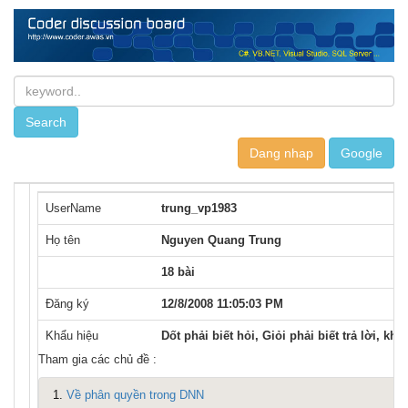
Dang nhap
UserName
trung_vp1983
Họ tên
Nguyen Quang Trung
18 bài
Đăng ký
12/8/2008 11:05:03 PM
Khẩu hiệu
Dốt phải biết hỏi, Giỏi phải biết trả lời, khô
Tham gia các chủ đề :
1.
Về phân quyền trong DNN