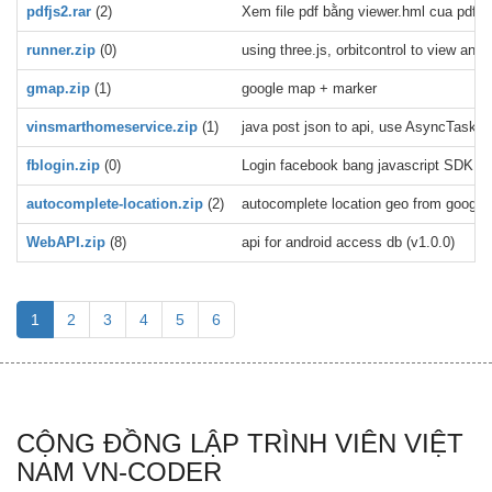
pdfjs2.rar
(2)
Xem file pdf bằng viewer.hml cua pdfjs 
runner.zip
(0)
using three.js, orbitcontrol to view a
gmap.zip
(1)
google map + marker
vinsmarthomeservice.zip
(1)
java post json to api, use AsyncTask, e
fblogin.zip
(0)
Login facebook bang javascript SDK
autocomplete-location.zip
(2)
autocomplete location geo from google 
WebAPI.zip
(8)
api for android access db (v1.0.0)
1
2
3
4
5
6
CỘNG ĐỒNG LẬP TRÌNH VIÊN VIỆT
NAM VN-CODER