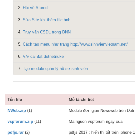
2.
Hỏi về Stored
3.
Sửa Site khi thêm file ảnh
4.
Truy vấn CSDL trong DNN
5.
Cách tạo menu như trang http://www.sinhvienvietnam.net/
6.
V/v cài đặt dotnetnuke
7.
Tạo module quản lý hồ sơ sinh viên.
Tên file
Mô tả chi tiết
NWeb.zip
(1)
Module đơn giản Newsweb trên Dotnetn
vspforum.zip
(11)
Ma nguon vspforum ngay xua
pdfjs.rar
(2)
pdfjs 2017 : hiển thị tốt trên iphone 11,