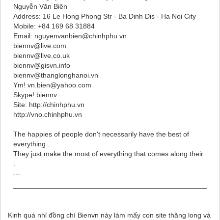
Nguyễn Văn Biên
Address: 16 Le Hong Phong Str - Ba Dinh Dis - Ha Noi City
Mobile: +84 169 68 31884
Email: nguyenvanbien@chinhphu.vn
biennv@live.com
biennv@live.co.uk
biennv@gisvn.info
biennv@thanglonghanoi.vn
Ym! vn.bien@yahoo.com
Skype! biennv
Site: http://chinhphu.vn
http://vno.chinhphu.vn
The happies of people don't necessarily have the best of
everything .
They just make the most of everything that comes along their
.
---
Kinh quá nhỉ đồng chí Bienvn này làm mấy con site thăng long và