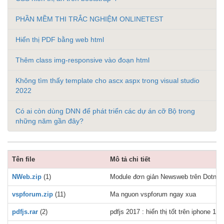
PHẦN MỀM THI TRẮC NGHIỆM ONLINETEST
Hiển thị PDF bằng web html
Thêm class img-responsive vào đoạn html
Không tìm thấy template cho ascx aspx trong visual studio
2022
Có ai còn dùng DNN để phát triển các dự án cỡ Bộ trong
những năm gần đây?
Tên file
Mô tả chi tiết
NWeb.zip
(1)
Module đơn giản Newsweb trên Dotnetn
vspforum.zip
(11)
Ma nguon vspforum ngay xua
pdfjs.rar
(2)
pdfjs 2017 : hiển thị tốt trên iphone 11,