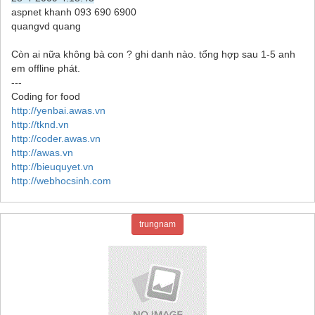
aspnet khanh 093 690 6900
quangvd quang
Còn ai nữa không bà con ? ghi danh nào. tổng hợp sau 1-5 anh
em offline phát.
---
Coding for food
http://yenbai.awas.vn
http://tknd.vn
http://coder.awas.vn
http://awas.vn
http://bieuquyet.vn
http://webhocsinh.com
trungnam