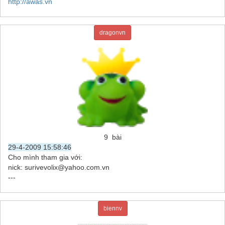
http://awas.vn
dragonvn
9 bài
29-4-2009 15:58:46
Cho mình tham gia với:
nick: surivevolix@yahoo.com.vn
---
biennv