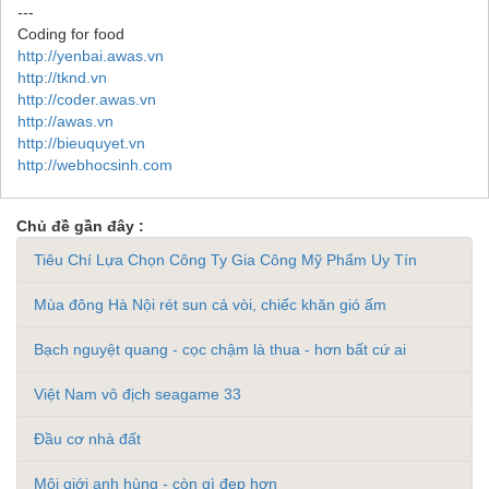
---
Coding for food
http://yenbai.awas.vn
http://tknd.vn
http://coder.awas.vn
http://awas.vn
http://bieuquyet.vn
http://webhocsinh.com
Chủ đề gần đây :
Tiêu Chí Lựa Chọn Công Ty Gia Công Mỹ Phẩm Uy Tín
Mùa đông Hà Nội rét sun cả vòi, chiếc khăn gió ấm
Bạch nguyệt quang - cọc chậm là thua - hơn bất cứ ai
Việt Nam vô địch seagame 33
Đầu cơ nhà đất
Môi giới anh hùng - còn gì đẹp hơn