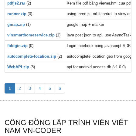
pdfjs2.rar
(2)
Xem file pdf bằng viewer.hml cua pdfjs 
runner.zip
(0)
using three.js, orbitcontrol to view a
gmap.zip
(1)
google map + marker
vinsmarthomeservice.zip
(1)
java post json to api, use AsyncTask, e
fblogin.zip
(0)
Login facebook bang javascript SDK
autocomplete-location.zip
(2)
autocomplete location geo from google 
WebAPI.zip
(8)
api for android access db (v1.0.0)
1
2
3
4
5
6
CỘNG ĐỒNG LẬP TRÌNH VIÊN VIỆT
NAM VN-CODER