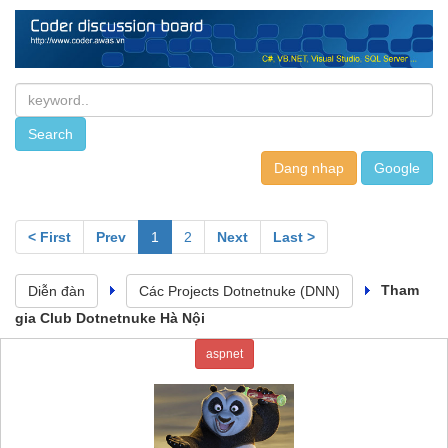
Dang nhap
< First
Prev
1
2
Next
Last >
Tham
Diễn đàn
Các Projects Dotnetnuke (DNN)
gia Club Dotnetnuke Hà Nội
aspnet