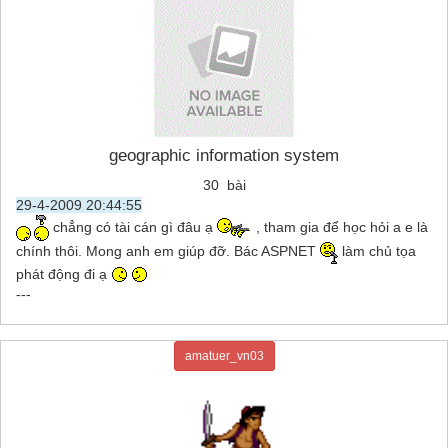
geographic information system
30 bài
29-4-2009 20:44:55
chẳng có tài cán gì đâu ạ
, tham gia để học hỏi a e là
chính thôi. Mong anh em giúp đỡ. Bác ASPNET
làm chủ tọa
phát động đi ạ
---
amatuer_vn03