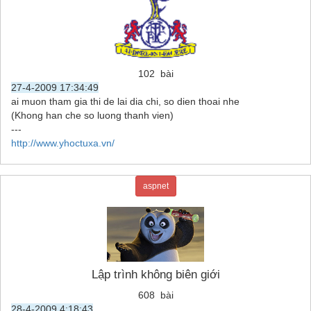
102 bài
27-4-2009 17:34:49
ai muon tham gia thi de lai dia chi, so dien thoai nhe
(Khong han che so luong thanh vien)
---
http://www.yhoctuxa.vn/
aspnet
Lập trình không biên giới
608 bài
28-4-2009 4:18:43