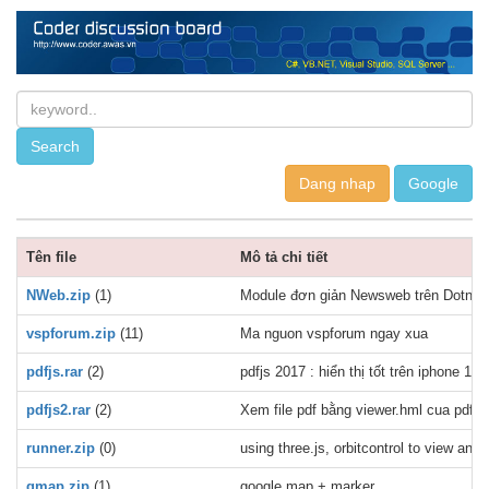
Dang nhap
Tên file
Mô tả chi tiết
NWeb.zip
(1)
Module đơn giản Newsweb trên Dotnetn
vspforum.zip
(11)
Ma nguon vspforum ngay xua
pdfjs.rar
(2)
pdfjs 2017 : hiển thị tốt trên iphone 11,
pdfjs2.rar
(2)
Xem file pdf bằng viewer.hml cua pdfjs 
runner.zip
(0)
using three.js, orbitcontrol to view a
gmap.zip
(1)
google map + marker