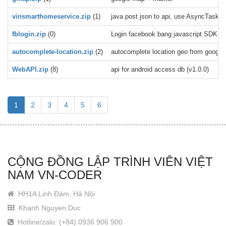
vinsmarthomeservice.zip
(1)
java post json to api, use AsyncTask, e
fblogin.zip
(0)
Login facebook bang javascript SDK
autocomplete-location.zip
(2)
autocomplete location geo from google 
WebAPI.zip
(8)
api for android access db (v1.0.0)
1
2
3
4
5
6
CỘNG ĐỒNG LẬP TRÌNH VIÊN VIỆT
NAM VN-CODER
HH1A Linh Đàm, Hà Nội
Khanh Nguyen Duc
Hotline/zalo: (+84) 0936 906 900