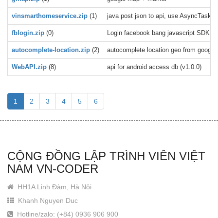
vinsmarthomeservice.zip
(1)
java post json to api, use AsyncTask, e
fblogin.zip
(0)
Login facebook bang javascript SDK
autocomplete-location.zip
(2)
autocomplete location geo from google 
WebAPI.zip
(8)
api for android access db (v1.0.0)
1
2
3
4
5
6
CỘNG ĐỒNG LẬP TRÌNH VIÊN VIỆT
NAM VN-CODER
HH1A Linh Đàm, Hà Nội
Khanh Nguyen Duc
Hotline/zalo: (+84) 0936 906 900