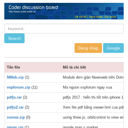
Dang nhap
Tên file
Mô tả chi tiết
NWeb.zip
(1)
Module đơn giản Newsweb trên Dotnetn
vspforum.zip
(11)
Ma nguon vspforum ngay xua
pdfjs.rar
(2)
pdfjs 2017 : hiển thị tốt trên iphone 11,
pdfjs2.rar
(2)
Xem file pdf bằng viewer.hml cua pdfjs 
runner.zip
(0)
using three.js, orbitcontrol to view a
gmap.zip
(1)
google map + marker