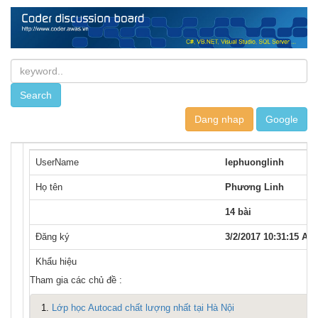
Dang nhap
UserName
lephuonglinh
Họ tên
Phương Linh
14 bài
Đăng ký
3/2/2017 10:31:15 AM
Khẩu hiệu
Tham gia các chủ đề :
1.
Lớp học Autocad chất lượng nhất tại Hà Nội