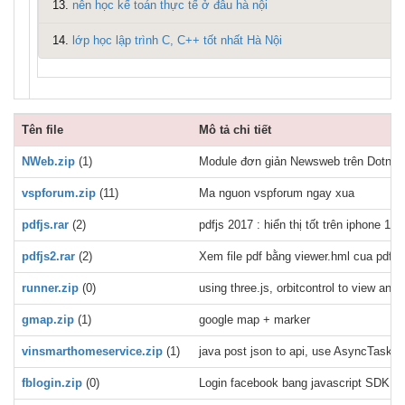
13.
nên học kế toán thực tế ở đâu hà nội
14.
lớp học lập trình C, C++ tốt nhất Hà Nội
Tên file
Mô tả chi tiết
NWeb.zip
(1)
Module đơn giản Newsweb trên Dotnetn
vspforum.zip
(11)
Ma nguon vspforum ngay xua
pdfjs.rar
(2)
pdfjs 2017 : hiển thị tốt trên iphone 11,
pdfjs2.rar
(2)
Xem file pdf bằng viewer.hml cua pdfjs 
runner.zip
(0)
using three.js, orbitcontrol to view a
gmap.zip
(1)
google map + marker
vinsmarthomeservice.zip
(1)
java post json to api, use AsyncTask, e
fblogin.zip
(0)
Login facebook bang javascript SDK