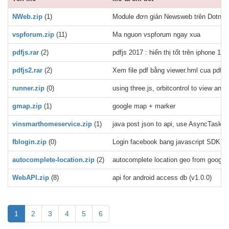
NWeb.zip
(1)
Module đơn giản Newsweb trên Dotnetn
vspforum.zip
(11)
Ma nguon vspforum ngay xua
pdfjs.rar
(2)
pdfjs 2017 : hiển thị tốt trên iphone 11,
pdfjs2.rar
(2)
Xem file pdf bằng viewer.hml cua pdfjs 
runner.zip
(0)
using three.js, orbitcontrol to view a
gmap.zip
(1)
google map + marker
vinsmarthomeservice.zip
(1)
java post json to api, use AsyncTask, e
fblogin.zip
(0)
Login facebook bang javascript SDK
autocomplete-location.zip
(2)
autocomplete location geo from google 
WebAPI.zip
(8)
api for android access db (v1.0.0)
1
2
3
4
5
6