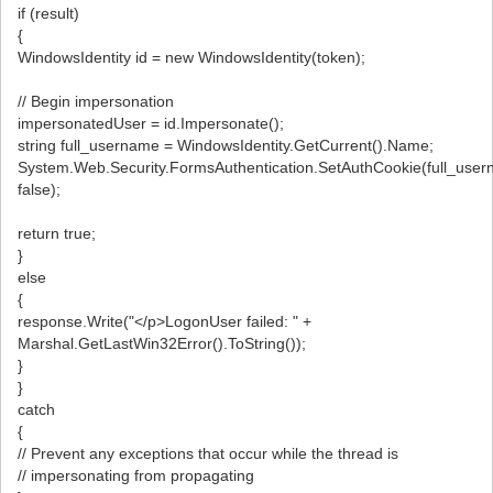
if (result)
{
WindowsIdentity id = new WindowsIdentity(token);
// Begin impersonation
impersonatedUser = id.Impersonate();
string full_username = WindowsIdentity.GetCurrent().Name;
System.Web.Security.FormsAuthentication.SetAuthCookie(full_user
false);
return true;
}
else
{
response.Write("</p>LogonUser failed: " +
Marshal.GetLastWin32Error().ToString());
}
}
catch
{
// Prevent any exceptions that occur while the thread is
// impersonating from propagating