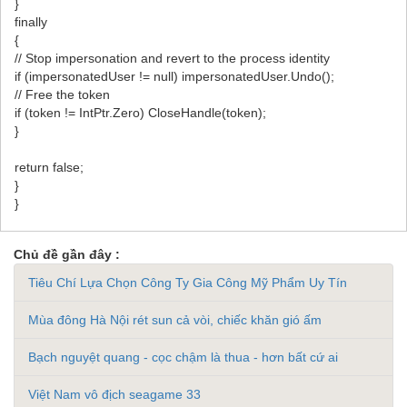
}
finally
{
// Stop impersonation and revert to the process identity
if (impersonatedUser != null) impersonatedUser.Undo();
// Free the token
if (token != IntPtr.Zero) CloseHandle(token);
}
return false;
}
}
Chủ đề gần đây :
Tiêu Chí Lựa Chọn Công Ty Gia Công Mỹ Phẩm Uy Tín
Mùa đông Hà Nội rét sun cả vòi, chiếc khăn gió ấm
Bạch nguyệt quang - cọc chậm là thua - hơn bất cứ ai
Việt Nam vô địch seagame 33