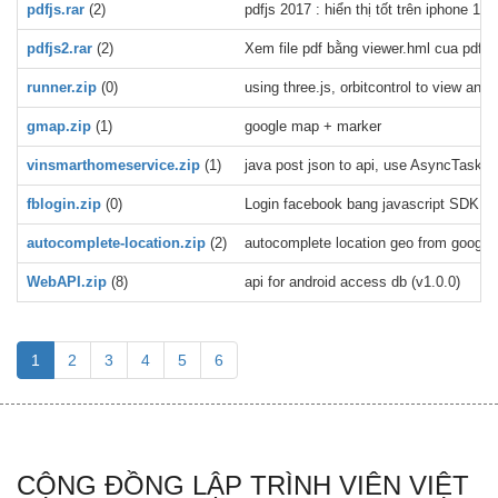
pdfjs.rar
(2)
pdfjs 2017 : hiển thị tốt trên iphone 11,
pdfjs2.rar
(2)
Xem file pdf bằng viewer.hml cua pdfjs 
runner.zip
(0)
using three.js, orbitcontrol to view a
gmap.zip
(1)
google map + marker
vinsmarthomeservice.zip
(1)
java post json to api, use AsyncTask, e
fblogin.zip
(0)
Login facebook bang javascript SDK
autocomplete-location.zip
(2)
autocomplete location geo from google 
WebAPI.zip
(8)
api for android access db (v1.0.0)
1
2
3
4
5
6
CỘNG ĐỒNG LẬP TRÌNH VIÊN VIỆT