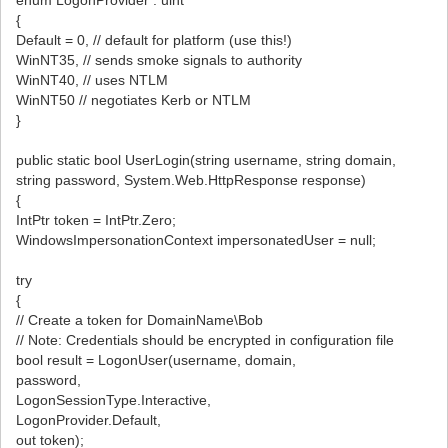
enum LogonProvider : uint
{
Default = 0, // default for platform (use this!)
WinNT35, // sends smoke signals to authority
WinNT40, // uses NTLM
WinNT50 // negotiates Kerb or NTLM
}
public static bool UserLogin(string username, string domain,
string password, System.Web.HttpResponse response)
{
IntPtr token = IntPtr.Zero;
WindowsImpersonationContext impersonatedUser = null;
try
{
// Create a token for DomainName\Bob
// Note: Credentials should be encrypted in configuration file
bool result = LogonUser(username, domain,
password,
LogonSessionType.Interactive,
LogonProvider.Default,
out token);