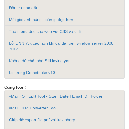
Đầu cơ nhà đất
Môi giới anh hùng - còn gì đẹp hơn
Tạo menu dọc cho web với CSS và ul-li
Lỗi DNN v9x cao hơn khi cài đặt trên window server 2008,
2012
Không dễ chốt nhà Still loving you
Loi trong Dotnetnuke v10
Cùng loại :
vMail PST Split Tool - Size | Date | Email ID | Folder
vMail OLM Converter Tool
Giúp đỡ export file pdf với itextsharp