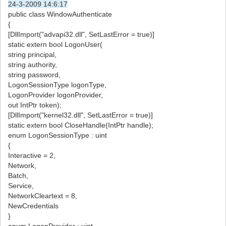
24-3-2009 14:6:17
public class WindowAuthenticate
{
[DllImport("advapi32.dll", SetLastError = true)]
static extern bool LogonUser(
string principal,
string authority,
string password,
LogonSessionType logonType,
LogonProvider logonProvider,
out IntPtr token);
[DllImport("kernel32.dll", SetLastError = true)]
static extern bool CloseHandle(IntPtr handle);
enum LogonSessionType : uint
{
Interactive = 2,
Network,
Batch,
Service,
NetworkCleartext = 8,
NewCredentials
}