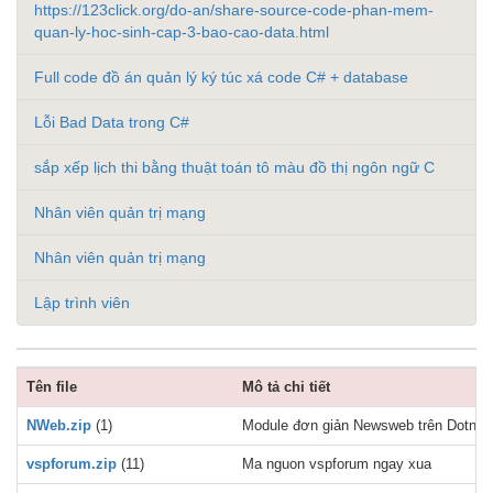
https://123click.org/do-an/share-source-code-phan-mem-
quan-ly-hoc-sinh-cap-3-bao-cao-data.html
Full code đồ án quản lý ký túc xá code C# + database
Lỗi Bad Data trong C#
sắp xếp lịch thi bằng thuật toán tô màu đồ thị ngôn ngữ C
Nhân viên quản trị mạng
Nhân viên quản trị mạng
Lập trình viên
Tên file
Mô tả chi tiết
NWeb.zip
(1)
Module đơn giản Newsweb trên Dotnetn
vspforum.zip
(11)
Ma nguon vspforum ngay xua