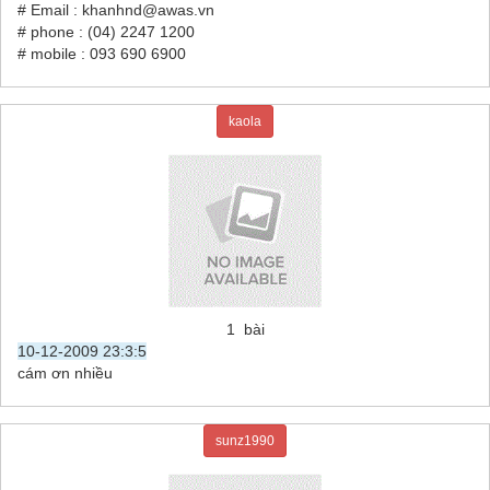
# Email : khanhnd@awas.vn
# phone : (04) 2247 1200
# mobile : 093 690 6900
kaola
1 bài
10-12-2009 23:3:5
cám ơn nhiều
sunz1990