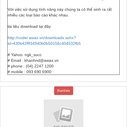
Với việc sử dụng tính năng này chúng ta có thể sinh ra rất
nhiều các loại báo cáo khác nhau.
tài liệu download tại đây
http://coder.awas.vn/downloads.ashx?
id=430b42fff34940b0b50156c404532fb5
# Yahoo: ngk_succ
# Email : khanhnd@awas.vn
# phone : (04) 2247 1200
# mobile : 093 690 6900
thanhee