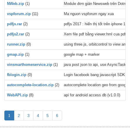
NWeb.zip
(1)
Module đơn giản Newsweb trên Dotnetn
vspforum.zip
(11)
Ma nguon vspforum ngay xua
pdfjs.rar
(2)
pdfjs 2017 : hiển thị tốt trên iphone 11,
pdfjs2.rar
(2)
Xem file pdf bằng viewer.hml cua pdfjs 
runner.zip
(0)
using three.js, orbitcontrol to view a
gmap.zip
(1)
google map + marker
vinsmarthomeservice.zip
(1)
java post json to api, use AsyncTask, e
fblogin.zip
(0)
Login facebook bang javascript SDK
autocomplete-location.zip
(2)
autocomplete location geo from google 
WebAPI.zip
(8)
api for android access db (v1.0.0)
1
2
3
4
5
6