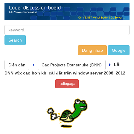
Dang nhap
Lỗi
Diễn đàn
Các Projects Dotnetnuke (DNN)
DNN v9x cao hơn khi cài đặt trên window server 2008, 2012
radiogaga