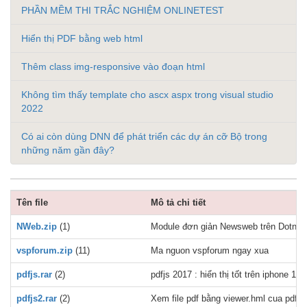
PHẦN MỀM THI TRẮC NGHIỆM ONLINETEST
Hiển thị PDF bằng web html
Thêm class img-responsive vào đoạn html
Không tìm thấy template cho ascx aspx trong visual studio
2022
Có ai còn dùng DNN để phát triển các dự án cỡ Bộ trong
những năm gần đây?
Tên file
Mô tả chi tiết
NWeb.zip
(1)
Module đơn giản Newsweb trên Dotnetn
vspforum.zip
(11)
Ma nguon vspforum ngay xua
pdfjs.rar
(2)
pdfjs 2017 : hiển thị tốt trên iphone 11,
pdfjs2.rar
(2)
Xem file pdf bằng viewer.hml cua pdfjs 