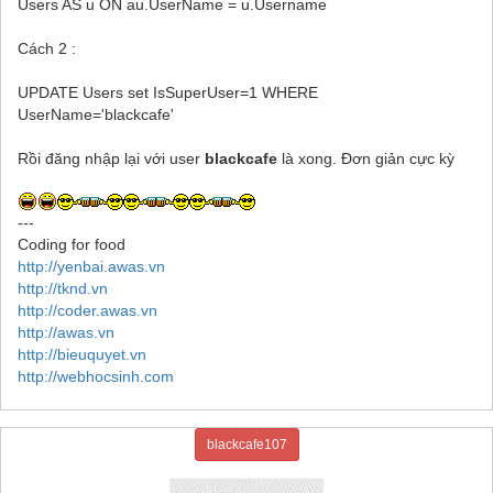
Users AS u ON au.UserName = u.Username
Cách 2 :
UPDATE Users set IsSuperUser=1 WHERE
UserName='blackcafe'
Rồi đăng nhập lại với user
blackcafe
là xong. Đơn giản cực kỳ
---
Coding for food
http://yenbai.awas.vn
http://tknd.vn
http://coder.awas.vn
http://awas.vn
http://bieuquyet.vn
http://webhocsinh.com
blackcafe107