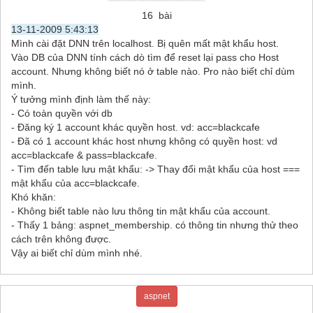
16 bài
13-11-2009 5:43:13
Mình cài đặt DNN trên localhost. Bị quên mất mật khẩu host.
Vào DB của DNN tính cách dò tìm để reset lại pass cho Host
account. Nhưng không biết nó ở table nào. Pro nào biết chỉ dùm
mình.
Ý tưởng mình định làm thế này:
- Có toàn quyền với db
- Đăng ký 1 account khác quyền host. vd: acc=blackcafe
- Đã có 1 account khác host nhưng không có quyền host: vd
acc=blackcafe & pass=blackcafe.
- Tìm đến table lưu mật khẩu: -> Thay đổi mật khẩu của host ===
mật khẩu của acc=blackcafe.
Khó khăn:
- Không biết table nào lưu thông tin mật khẩu của account.
- Thấy 1 bảng: aspnet_membership. có thông tin nhưng thử theo
cách trên không được.
Vậy ai biết chỉ dùm mình nhé.
aspnet