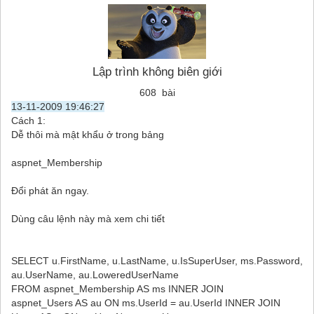
Lập trình không biên giới
608 bài
13-11-2009 19:46:27
Cách 1:
Dễ thôi mà mật khẩu ở trong bảng
aspnet_Membership
Đổi phát ăn ngay.
Dùng câu lệnh này mà xem chi tiết
SELECT u.FirstName, u.LastName, u.IsSuperUser, ms.Password,
au.UserName, au.LoweredUserName
FROM aspnet_Membership AS ms INNER JOIN
aspnet_Users AS au ON ms.UserId = au.UserId INNER JOIN