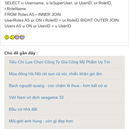
SELECT u.Username, u.IsSuperUser, ur.UserID, ur.RoleID,
r.RoleName
FROM Roles AS r INNER JOIN
UserRoles AS ur ON r.RoleID = ur.RoleID RIGHT OUTER JOIN
Users AS u ON ur.UserID = u.UserID
Chủ đề gần đây :
Tiêu Chí Lựa Chọn Công Ty Gia Công Mỹ Phẩm Uy Tín
Mùa đông Hà Nội rét sun cả vòi, chiếc khăn gió ấm
Bạch nguyệt quang - cọc chậm là thua - hơn bất cứ ai
Việt Nam vô địch seagame 33
Đầu cơ nhà đất
Môi giới anh hùng - còn gì đẹp hơn