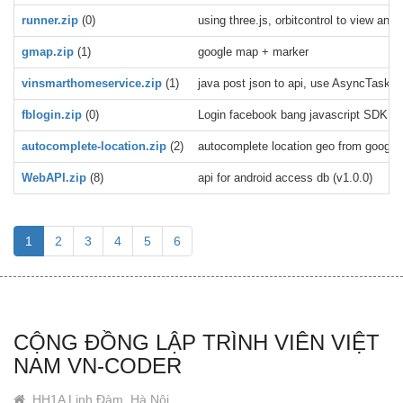
runner.zip
(0)
using three.js, orbitcontrol to view a
gmap.zip
(1)
google map + marker
vinsmarthomeservice.zip
(1)
java post json to api, use AsyncTask, e
fblogin.zip
(0)
Login facebook bang javascript SDK
autocomplete-location.zip
(2)
autocomplete location geo from google 
WebAPI.zip
(8)
api for android access db (v1.0.0)
1
2
3
4
5
6
CỘNG ĐỒNG LẬP TRÌNH VIÊN VIỆT
NAM VN-CODER
HH1A Linh Đàm, Hà Nội