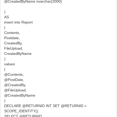
@CreatedByName nvarchar(2000)
)
AS
insert into Report
(
Contents,
Postdate,
CreatedBy,
FileUpload,
CreatedByName
)
values
(
@Contents,
@PostDate,
@CreatedBy,
@FileUpload,
@CreatedByName
)
DECLARE @RETURNID INT SET @RETURNID =
SCOPE_IDENTITY()
SELECT @RETURNID