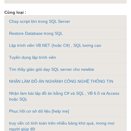
Cùng loại :
Chay script lớn trong SQL Server
Restore Database trong SQL
Lập trình viên VB.NET (hoặc C#) , SQL lương cao
Tuyển dụng lập trình viên
Tìm thầy giáo giỏi dạy SQL server cho newbie
NHẬN LÀM ĐỒ ÁN NGHÀNH CÔNG NGHỆ THÔNG TIN
Nhận làm bài tập đồ án bằng C# và SQL , VB 6.0 và Access
hoặc SQL
Phục hồi cơ sở dữ liệu [help me]
truy vấn có tính toán trên nhiều bảng khó quá, mong mọi
người giúp đỡ