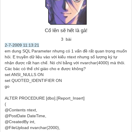
Cố lên sẽ hết là gà!
3 bài
2-7-2009 11:13:21
em dung SQL Parameter nhưng có 1 vấn đề rất quan trọng muốn
hỏi. E truyền dữ liệu vào với kiểu ntext nhưng số lượng ký tự
nhận được rất hạn chế. Nó chỉ bằng với nvarchar(4000) mà thôi.
Các bác có thể chỉ giáo cho e được không?
set ANSI_NULLS ON
set QUOTED_IDENTIFIER ON
go
ALTER PROCEDURE [dbo].[Report_Insert]
(
@Contents ntext,
@PostDate DateTime,
@CreatedBy int,
@FileUpload nvarchar(2000),