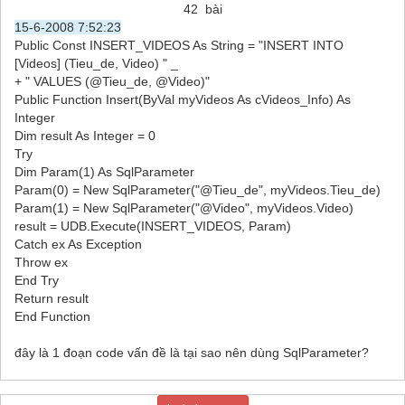
42 bài
15-6-2008 7:52:23
Public Const INSERT_VIDEOS As String = "INSERT INTO
[Videos] (Tieu_de, Video) " _
+ " VALUES (@Tieu_de, @Video)"
Public Function Insert(ByVal myVideos As cVideos_Info) As
Integer
Dim result As Integer = 0
Try
Dim Param(1) As SqlParameter
Param(0) = New SqlParameter("@Tieu_de", myVideos.Tieu_de)
Param(1) = New SqlParameter("@Video", myVideos.Video)
result = UDB.Execute(INSERT_VIDEOS, Param)
Catch ex As Exception
Throw ex
End Try
Return result
End Function
đây là 1 đoạn code vấn đề là tại sao nên dùng SqlParameter?