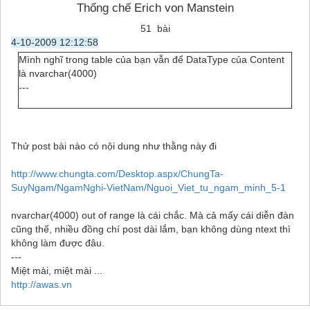
Thống chế Erich von Manstein
51 bài
4-10-2009 12:12:58
Mình nghĩ trong table của bạn vẫn để DataType của Content
là nvarchar(4000)
---
Thử post bài nào có nội dung như thằng này đi
http://www.chungta.com/Desktop.aspx/ChungTa-
SuyNgam/NgamNghi-VietNam/Nguoi_Viet_tu_ngam_minh_5-1
nvarchar(4000) out of range là cái chắc. Mà cả mấy cái diễn đàn
cũng thế, nhiều đồng chí post dài lắm, bạn không dùng ntext thì
không làm được đâu.
---
Miệt mài, miệt mài ...
http://awas.vn