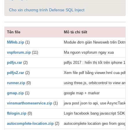
Cho xin chương trình Defense SQL Inject
Tên file
Mô tả chi tiết
NWeb.zip
(1)
Module đơn giản Newsweb trên Dotnetn
vspforum.zip
(11)
Ma nguon vspforum ngay xua
pdfjs.rar
(2)
pdfjs 2017 : hiển thị tốt trên iphone 11,
pdfjs2.rar
(2)
Xem file pdf bằng viewer.hml cua pdfjs 
runner.zip
(0)
using three.js, orbitcontrol to view a
gmap.zip
(1)
google map + marker
vinsmarthomeservice.zip
(1)
java post json to api, use AsyncTask, e
fblogin.zip
(0)
Login facebook bang javascript SDK
autocomplete-location.zip
(2)
autocomplete location geo from google 