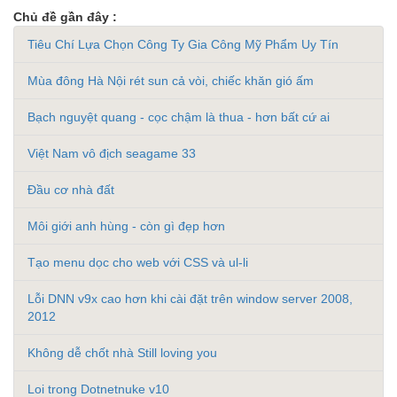
Chủ đề gần đây :
Tiêu Chí Lựa Chọn Công Ty Gia Công Mỹ Phẩm Uy Tín
Mùa đông Hà Nội rét sun cả vòi, chiếc khăn gió ấm
Bạch nguyệt quang - cọc chậm là thua - hơn bất cứ ai
Việt Nam vô địch seagame 33
Đầu cơ nhà đất
Môi giới anh hùng - còn gì đẹp hơn
Tạo menu dọc cho web với CSS và ul-li
Lỗi DNN v9x cao hơn khi cài đặt trên window server 2008,
2012
Không dễ chốt nhà Still loving you
Loi trong Dotnetnuke v10