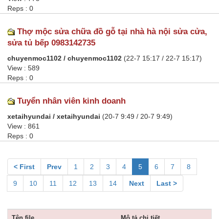
Reps : 0
Thợ mộc sửa chữa đồ gỗ tại nhà hà nội sửa cửa,
sửa tủ bếp 0983142735
chuyenmoc1102 / chuyenmoc1102
(22-7 15:17 / 22-7 15:17)
View : 589
Reps : 0
Tuyển nhân viên kinh doanh
xetaihyundai / xetaihyundai
(20-7 9:49 / 20-7 9:49)
View : 861
Reps : 0
< First
Prev
1
2
3
4
5
6
7
8
9
10
11
12
13
14
Next
Last >
Tên file
Mô tả chi tiết