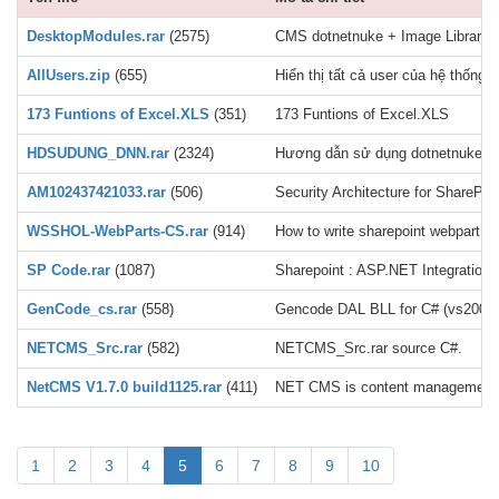
DesktopModules.rar
(2575)
CMS dotnetnuke + Image Library +
AllUsers.zip
(655)
Hiển thị tất cả user của hệ thống
173 Funtions of Excel.XLS
(351)
173 Funtions of Excel.XLS
HDSUDUNG_DNN.rar
(2324)
H­ương dẫn sử dụng dotnetnuke .do
AM102437421033.rar
(506)
Security Architecture for SharePo
WSSHOL-WebParts-CS.rar
(914)
How to write sharepoint webpart (C
SP Code.rar
(1087)
Sharepoint : ASP.NET Integration
GenCode_cs.rar
(558)
Gencode DAL BLL for C# (vs2005)
NETCMS_Src.rar
(582)
NETCMS_Src.rar source C#.
NetCMS V1.7.0 build1125.rar
(411)
NET CMS is content managements sy
1
2
3
4
5
6
7
8
9
10