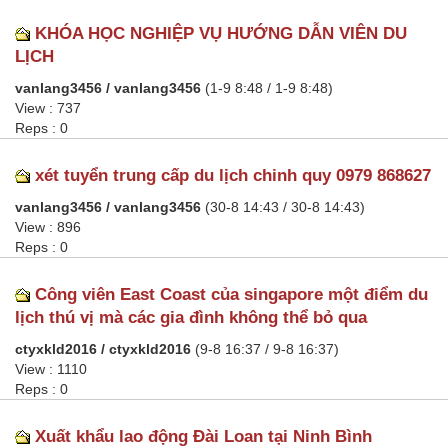
KHÓA HỌC NGHIỆP VỤ HƯỚNG DẪN VIÊN DU
LỊCH
vanlang3456 / vanlang3456
(1-9 8:48 / 1-9 8:48)
View : 737
Reps : 0
xét tuyển trung cấp du lịch chinh quy 0979 868627
vanlang3456 / vanlang3456
(30-8 14:43 / 30-8 14:43)
View : 896
Reps : 0
Công viên East Coast của singapore một điểm du
lịch thú vị mà các gia đình không thể bỏ qua
ctyxkld2016 / ctyxkld2016
(9-8 16:37 / 9-8 16:37)
View : 1110
Reps : 0
Xuất khẩu lao động Đài Loan tại Ninh Bình