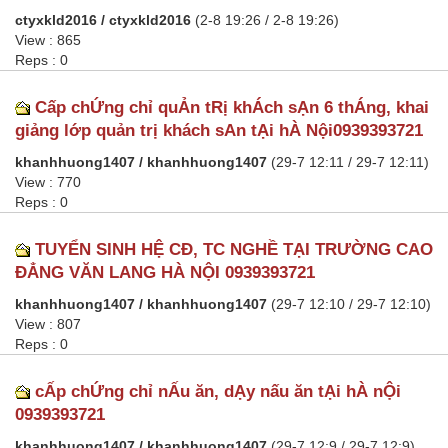
ctyxkld2016 / ctyxkld2016
(2-8 19:26 / 2-8 19:26)
View : 865
Reps : 0
Cấp chỨng chỉ quẢn tRị khÁch sẠn 6 thÁng, khai
giảng lớp quản trị khách sAn tẠi hÀ Nội0939393721
khanhhuong1407 / khanhhuong1407
(29-7 12:11 / 29-7 12:11)
View : 770
Reps : 0
TUYỂN SINH HỆ CĐ, TC NGHỀ TẠI TRƯỜNG CAO
ĐẲNG VĂN LANG HÀ NỘI 0939393721
khanhhuong1407 / khanhhuong1407
(29-7 12:10 / 29-7 12:10)
View : 807
Reps : 0
cẤp chỨng chỉ nẤu ăn, dẠy nấu ăn tẠi hÀ nỘi
0939393721
khanhhuong1407 / khanhhuong1407
(29-7 12:9 / 29-7 12:9)