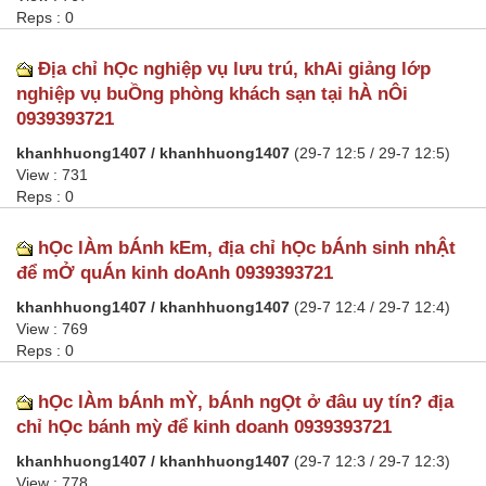
Reps : 0
Địa chỉ hỌc nghiệp vụ lưu trú, khAi giảng lớp
nghiệp vụ buỒng phòng khách sạn tại hÀ nÔi
0939393721
khanhhuong1407 / khanhhuong1407
(29-7 12:5 / 29-7 12:5)
View : 731
Reps : 0
hỌc lÀm bÁnh kEm, địa chỉ hỌc bÁnh sinh nhẬt
để mỞ quÁn kinh doAnh 0939393721
khanhhuong1407 / khanhhuong1407
(29-7 12:4 / 29-7 12:4)
View : 769
Reps : 0
hỌc lÀm bÁnh mỲ, bÁnh ngỌt ở đâu uy tín? địa
chỉ hỌc bánh mỳ để kinh doanh 0939393721
khanhhuong1407 / khanhhuong1407
(29-7 12:3 / 29-7 12:3)
View : 778