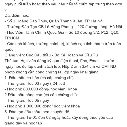
ngày cuối tuần hoặc theo yêu cầu nếu tổ chức tập trung theo đơn
vị
Địa điểm học:
- Số 1 Hoàng Đạo Thúy, Quận Thanh Xuân, TP. Hà Nội
- Trường Đào Tạo CB Lê Hồng Phong – 220 đường Láng, Hà Nội
- Học Viện Hành Chính Quốc Gia – Số 10 đường 3/2, P12, Q10,
TP.HCM
- Các nhà khách, trường chính trị, khách sạn tỉnh thành trên toàn
quốc
Giảng viên: Cục Đấu thầu - Bộ Kế Hoạch và Đầu Tư
Thủ tục: Học viên đăng ký qua điện thoại, Fax, Email… trước
ngày học để lập danh sách lớp; Nộp 2 ảnh 3x4 cm và CMTND
photo không cần công chứng tại lớp ngày khai giảng
1. Đấu thầu cơ bản (có cấp chứng chỉ)
- Thời gian: Học 03 ngày ( 24 tiết)
- Học phí: 800.000 đồng/ học viên/ Khóa
2.Đấu thầu nâng cao (có cấp chứng chỉ)
- Thời gian: Học 05 ngày
- Học phí: 1.000.000 đồng/ học viên/ khóa
3. Đào tạo đấu thầu theo chuyên để
- Thời gian: Từ 01 đến 02 ngày hoặc xây dựng theo yêu cầu
giảng dạy và học tập