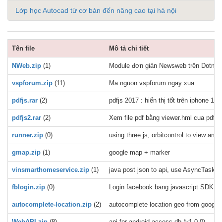
Lớp học Autocad từ cơ bản đến nâng cao tại hà nội
Tên file
Mô tả chi tiết
NWeb.zip
(1)
Module đơn giản Newsweb trên Dotnetn
vspforum.zip
(11)
Ma nguon vspforum ngay xua
pdfjs.rar
(2)
pdfjs 2017 : hiển thị tốt trên iphone 11,
pdfjs2.rar
(2)
Xem file pdf bằng viewer.hml cua pdfjs 
runner.zip
(0)
using three.js, orbitcontrol to view a
gmap.zip
(1)
google map + marker
vinsmarthomeservice.zip
(1)
java post json to api, use AsyncTask, e
fblogin.zip
(0)
Login facebook bang javascript SDK
autocomplete-location.zip
(2)
autocomplete location geo from google 
WebAPI.zip
(8)
api for android access db (v1.0.0)