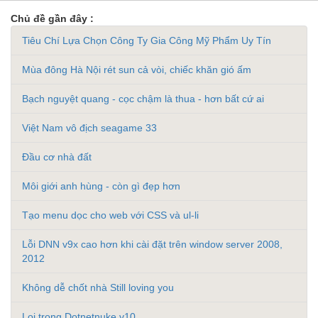
Chủ đề gần đây :
Tiêu Chí Lựa Chọn Công Ty Gia Công Mỹ Phẩm Uy Tín
Mùa đông Hà Nội rét sun cả vòi, chiếc khăn gió ấm
Bạch nguyệt quang - cọc chậm là thua - hơn bất cứ ai
Việt Nam vô địch seagame 33
Đầu cơ nhà đất
Môi giới anh hùng - còn gì đẹp hơn
Tạo menu dọc cho web với CSS và ul-li
Lỗi DNN v9x cao hơn khi cài đặt trên window server 2008,
2012
Không dễ chốt nhà Still loving you
Loi trong Dotnetnuke v10