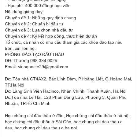
- Học phí: 400.000 đồng/ học viên
Nội dung giảng dạy:
Chuyên đề 1: Những quy định chung
Chuyên đề 2: Chuẩn bị đầu tư
Chuyên đề 3: Lựa chọn nhà đầu tư
Chuyên đề 4: Ký kết hợp đồng, thực hiện dự án
Tổ chức, cá nhân có nhu cầu tham gia các khóa đào tạo nêu
trên, xin liên hệ:
PHÒNG ĐÀO TẠO ĐẤU THẦU
DĐ: Thương 098 334 0025
Email: vienquocte29@gmail.com
Đc: Tòa nhà CT4AX2, Bắc Linh Đàm, P.Hoàng Liệt, Q.Hoàng Mai,
TP.Hà Nội
Đc: Làng Sinh Viên Hacinco, Nhân Chính, Thanh Xuân, Hà Nội
Đc:Tòa nhà Lê Hải, 128 Phan Đăng Lưu, Phường 3, Quận Phú
Nhuận, TP.Hồ Chí Minh
Học chứng chỉ đấu thầu ở đâu, Học chứng chỉ đấu thầu ở hà nội,
học chứng chỉ đấu thầu ở Sài Gòn, hoc chung chi dau thau o
dau, hoc chung chi dau thau o ha noi