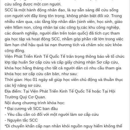
cứu sống được một con người.
SCC là một hành động nhân đạo, là sự sẵn sàng để cứu sống
con người với đầy lòng tôn trọng, không phân biệt đối xử. Trong
nhiều năm qua, các tầng lớp nhân dân (sinh viên, học sinh, giáo
viên Mầm non, công nhân tại các công ty,các khu công nghiệp,
các doanh nghiệp, người dân trên toàn quốc) đã tích cực tham
gia học tập và hoạt động SCC, nhằm góp phần rất lớn trong việc
làm hạn chế hậu quả tai nạn thương tích và chăm sóc sức khỏe
cộng đồng.
Viện Phát Triển Kinh Tế Quốc Tế trân trọng thông báo về tổ chức
lớp tập huấn Sơ cấp cứu và cấp giấy chứng nhận Sơ cấp cứu,
khóa học hằng tháng cho tất cả người dân có nhu cầu tham gia
khóa học sơ cấp cứu căn bản, như sau:
Thời gian: Học 01 ngày sẽ giúp học viên chủ động và thuần thục
các kỹ năng sơ cứu.
Địa điểm: Tại Viện Phát Triển Kinh Tế Quốc Tế hoặc Tại Hội
Trường Quý Cơ Quan.
Nội dung chương trình khóa học:
* Đại cương về SCC ban đầu
- Yêu cầu cần có đối với một người làm sơ cấp cứu
- Nguyên tắc SCC
*Di chuyển khẩn cấp nạn nhân khỏi nguồn nguy hiểm không thể