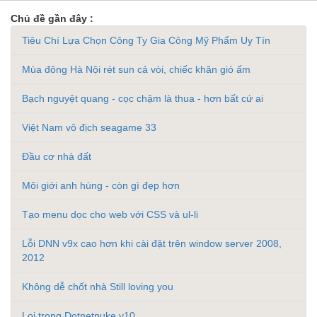
Chủ đề gần đây :
Tiêu Chí Lựa Chọn Công Ty Gia Công Mỹ Phẩm Uy Tín
Mùa đông Hà Nội rét sun cả vòi, chiếc khăn gió ấm
Bạch nguyệt quang - cọc chậm là thua - hơn bất cứ ai
Việt Nam vô địch seagame 33
Đầu cơ nhà đất
Môi giới anh hùng - còn gì đẹp hơn
Tạo menu dọc cho web với CSS và ul-li
Lỗi DNN v9x cao hơn khi cài đặt trên window server 2008,
2012
Không dễ chốt nhà Still loving you
Loi trong Dotnetnuke v10