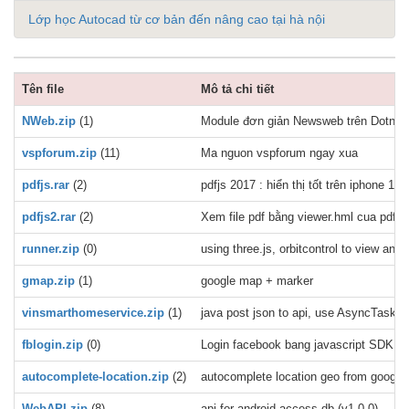
Lớp học Autocad từ cơ bản đến nâng cao tại hà nội
Tên file
Mô tả chi tiết
NWeb.zip
(1)
Module đơn giản Newsweb trên Dotnetn
vspforum.zip
(11)
Ma nguon vspforum ngay xua
pdfjs.rar
(2)
pdfjs 2017 : hiển thị tốt trên iphone 11,
pdfjs2.rar
(2)
Xem file pdf bằng viewer.hml cua pdfjs 
runner.zip
(0)
using three.js, orbitcontrol to view a
gmap.zip
(1)
google map + marker
vinsmarthomeservice.zip
(1)
java post json to api, use AsyncTask, e
fblogin.zip
(0)
Login facebook bang javascript SDK
autocomplete-location.zip
(2)
autocomplete location geo from google 
WebAPI.zip
(8)
api for android access db (v1.0.0)