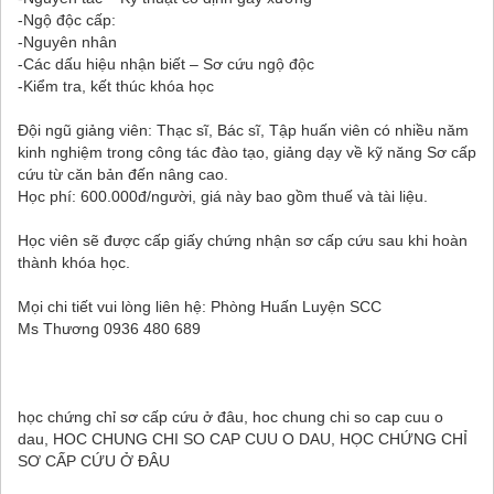
-Ngộ độc cấp:
-Nguyên nhân
-Các dấu hiệu nhận biết – Sơ cứu ngộ độc
-Kiểm tra, kết thúc khóa học
Đội ngũ giảng viên: Thạc sĩ, Bác sĩ, Tập huấn viên có nhiều năm
kinh nghiệm trong công tác đào tạo, giảng dạy về kỹ năng Sơ cấp
cứu từ căn bản đến nâng cao.
Học phí: 600.000đ/người, giá này bao gồm thuế và tài liệu.
Học viên sẽ được cấp giấy chứng nhận sơ cấp cứu sau khi hoàn
thành khóa học.
Mọi chi tiết vui lòng liên hệ: Phòng Huấn Luyện SCC
Ms Thương 0936 480 689
học chứng chỉ sơ cấp cứu ở đâu, hoc chung chi so cap cuu o
dau, HOC CHUNG CHI SO CAP CUU O DAU, HỌC CHỨNG CHỈ
SƠ CẤP CỨU Ở ĐÂU