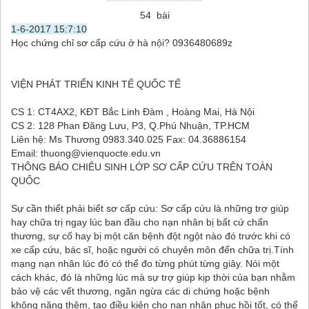
54 bài
1-6-2017 15:7:10
Học chứng chỉ sơ cấp cứu ở hà nội? 0936480689z
VIỆN PHÁT TRIỂN KINH TẾ QUỐC TẾ
CS 1: CT4AX2, KĐT Bắc Linh Đàm , Hoàng Mai, Hà Nội
CS 2: 128 Phan Đăng Lưu, P3, Q.Phú Nhuận, TP.HCM
Liên hệ: Ms Thương 0983.340.025 Fax: 04.36886154
Email: thuong@vienquocte.edu.vn
THÔNG BÁO CHIÊU SINH LỚP SƠ CẤP CỨU TRÊN TOÀN
QUỐC
Sự cần thiết phải biết sơ cấp cứu: Sơ cấp cứu là những trợ giúp
hay chữa trị ngay lúc ban đầu cho nạn nhân bị bất cứ chấn
thương, sự cố hay bị một căn bệnh đột ngột nào đó trước khi có
xe cấp cứu, bác sĩ, hoặc người có chuyên môn đến chữa trị.Tính
mạng nạn nhân lúc đó có thể đo từng phút từng giây. Nói một
cách khác, đó là những lúc mà sự trợ giúp kịp thời của bạn nhằm
bảo vệ các vết thương, ngăn ngừa các di chứng hoặc bệnh
không nặng thêm, tạo điều kiện cho nạn nhân phục hồi tốt, có thể