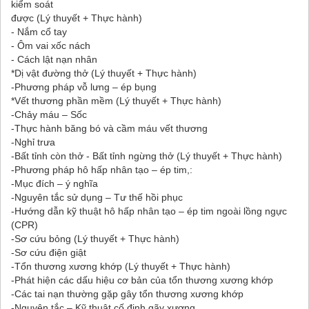
kiểm soát
được (Lý thuyết + Thực hành)
- Nắm cổ tay
- Ôm vai xốc nách
- Cách lật nạn nhân
*Dị vật đường thở (Lý thuyết + Thực hành)
-Phương pháp vỗ lưng – ép bụng
*Vết thương phần mềm (Lý thuyết + Thực hành)
-Chảy máu – Sốc
-Thực hành băng bó và cầm máu vết thương
-Nghỉ trưa
-Bất tỉnh còn thở - Bất tỉnh ngừng thở (Lý thuyết + Thực hành)
-Phương pháp hô hấp nhân tạo – ép tim,:
-Mục đích – ý nghĩa
-Nguyên tắc sử dụng – Tư thế hồi phục
-Hướng dẫn kỹ thuật hô hấp nhân tạo – ép tim ngoài lồng ngực
(CPR)
-Sơ cứu bỏng (Lý thuyết + Thực hành)
-Sơ cứu điện giật
-Tổn thương xương khớp (Lý thuyết + Thực hành)
-Phát hiện các dấu hiệu cơ bản của tổn thương xương khớp
-Các tai nạn thường gặp gây tổn thương xương khớp
-Nguyên tắc – Kỹ thuật cố định gãy xương