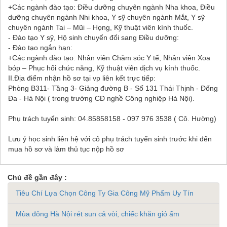
+Các ngành đào tạo: Điều dưỡng chuyên ngành Nha khoa, Điều
dưỡng chuyên ngành Nhi khoa, Y sỹ chuyên ngành Mắt, Y sỹ
chuyên ngành Tai – Mũi – Họng, Kỹ thuật viên kính thuốc.
- Đào tạo Y sỹ, Hộ sinh chuyển đổi sang Điều dưỡng:
- Đào tạo ngắn hạn:
+Các ngành đào tạo: Nhân viên Chăm sóc Y tế, Nhân viên Xoa
bóp – Phục hổi chức năng, Kỹ thuật viên dịch vụ kính thuốc.
II.Địa điểm nhận hồ sơ tại vp liên kết trực tiếp:
Phòng B311- Tầng 3- Giảng đường B - Số 131 Thái Thịnh - Đống
Đa - Hà Nội ( trong trường CĐ nghề Công nghiệp Hà Nội).
Phụ trách tuyển sinh: 04.85858158 - 097 976 3538 ( Cô. Hường)
Lưu ý học sinh liên hệ với cô phụ trách tuyển sinh trước khi đến
mua hồ sơ và làm thủ tục nộp hồ sơ
Chủ đề gần đây :
Tiêu Chí Lựa Chọn Công Ty Gia Công Mỹ Phẩm Uy Tín
Mùa đông Hà Nội rét sun cả vòi, chiếc khăn gió ấm