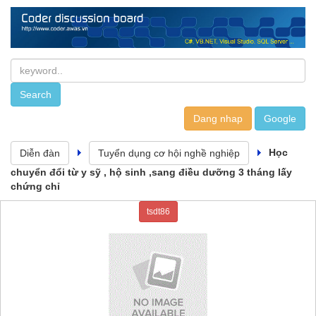
Dang nhap
Học
Diễn đàn
Tuyển dụng cơ hội nghề nghiệp
chuyển đổi từ y sỹ , hộ sinh ,sang điều dưỡng 3 tháng lấy
chứng chỉ
tsdt86