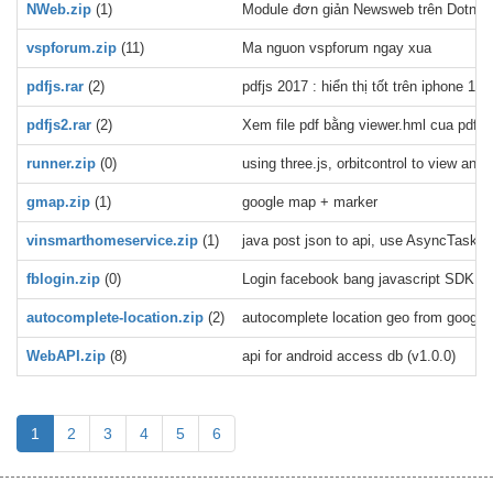
NWeb.zip
(1)
Module đơn giản Newsweb trên Dotnetn
vspforum.zip
(11)
Ma nguon vspforum ngay xua
pdfjs.rar
(2)
pdfjs 2017 : hiển thị tốt trên iphone 11,
pdfjs2.rar
(2)
Xem file pdf bằng viewer.hml cua pdfjs 
runner.zip
(0)
using three.js, orbitcontrol to view a
gmap.zip
(1)
google map + marker
vinsmarthomeservice.zip
(1)
java post json to api, use AsyncTask, e
fblogin.zip
(0)
Login facebook bang javascript SDK
autocomplete-location.zip
(2)
autocomplete location geo from google 
WebAPI.zip
(8)
api for android access db (v1.0.0)
1
2
3
4
5
6