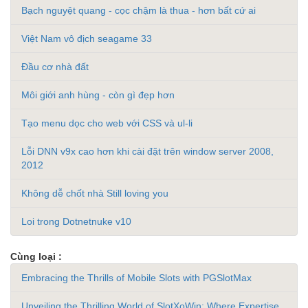
Bạch nguyệt quang - cọc chậm là thua - hơn bất cứ ai
Việt Nam vô địch seagame 33
Đầu cơ nhà đất
Môi giới anh hùng - còn gì đẹp hơn
Tạo menu dọc cho web với CSS và ul-li
Lỗi DNN v9x cao hơn khi cài đặt trên window server 2008,
2012
Không dễ chốt nhà Still loving you
Loi trong Dotnetnuke v10
Cùng loại :
Embracing the Thrills of Mobile Slots with PGSlotMax
Unveiling the Thrilling World of SlotXoWin: Where Expertise