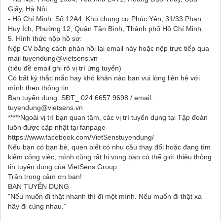
Giấy, Hà Nội.
- Hồ Chí Minh: Số 12A4, Khu chung cư Phúc Yên, 31/33 Phan
Huy Ích, Phường 12, Quận Tân Bình, Thành phố Hồ Chí Minh.
5. Hình thức nộp hồ sơ:
Nộp CV bằng cách phản hồi lại email này hoặc nộp trực tiếp qua
mail tuyendung@vietsens.vn
(tiêu đề email ghi rõ vị trí ứng tuyển)
Có bất kỳ thắc mắc hay khó khăn nào bạn vui lòng liên hệ với
mình theo thông tin:
Ban tuyển dụng: SĐT_ 024.6657.9698 / email:
tuyendung@vietsens.vn
*****Ngoài vị trí bạn quan tâm, các vị trí tuyển dụng tại Tập đoàn
luôn được cập nhật tại fanpage
https://www.facebook.com/VietSenstuyendung/
Nếu bạn có bạn bè, quen biết có nhu cầu thay đổi hoặc đang tìm
kiếm công việc, mình cũng rất hi vọng bạn có thể giới thiệu thông
tin tuyển dụng của VietSens Group.
Trân trọng cảm ơn bạn!
BAN TUYỂN DỤNG
"Nếu muốn đi thật nhanh thì đi một mình. Nếu muốn đi thật xa
hãy đi cùng nhau.”