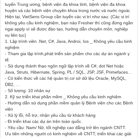
tuyến Trung ương, bệnh viện đa khoa tỉnh, bệnh viện đa khoa
huyện và các bệnh viện chuyên khoa trong nước và nước ngoài.
Hiện tại, VietSens Group cần tuyển các vị trí như sau: (Các vị trí
không yêu cầu kinh nghiệm, bạn nào Fresher thì cũng đừng ngần
ngại apply vì sẽ được đào tạo, hướng dẫn chuyên môn, nghiệp
vụ liên tục)
1. Lập trình viên .Net, C#, Java, Androi, Ios _ Không yêu cầu kinh
nghiệm
- Tham gia lập trình,phát triển sản phẩm cho các dự án ngành y
tế.
- Sử dụng thành thạo ngôn ngữ lập trình về C#, dot Net hoặc
Java, Struts, Hibernate, Spring, PL / SQL, JSP, JSF, Primefaces...
- Có kiến thức về các hệ quản trị cơ sở dữ lệu Oracle, MySQL,
DB2, …
- Số lượng: 10 nhân sự
2. Kỹ sư triển khai phần mềm _ Không yêu cầu kinh nghiệm
- Hướng dẫn sử dụng phần mềm quản lý Bệnh viện cho các Bệnh
viện
- Xử lý lỗi, hỗ trợ, nhận yêu cầu từ khách hàng
- Đi triển khai các dự án trên toàn quốc.
- Yêu cầu: Nam/ Nữ, tốt nghiệp cao đẳng trở lên ngành CNTT.
Ưu tiên những người có kinh nghiệm về CNTT, triển khai các giải