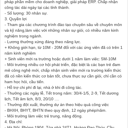
pháp phần mềm cho doanh nghiệp, giải pháp ERP. Chấp nhận
công tác dài ngày tại các tỉnh thành.
- Số lượng: 30 nhân sự.
3. Quyền lợi
- Tham gia các chương trình đào tạo chuyên sâu về chuyên môn
và kỹ năng,làm việc với những nhân sự giỏi, có nhiều năm kinh
nghiệm trong ngành.
- Lương thưởng xứng đáng theo năng lực.
+ Không giới hạn, từ 10M - 20M đối với các ứng viên đã có trên 1
năm kinh nghiệm
+ Sinh viên mới ra trường hoặc dưới 1 năm làm viêc: 5M-10M
- Môi trường nhiều cơ hội phát triển, đặc biệt là các bạn trẻ đam
mê công nghệ mới, chấp nhận sinh viên mới ra trường kiến thức
đã có nền kiến thức cơ bản tốt, chưa thực sự cần giỏi, chỉ cần có
ham học hỏi, cầu tiến.
- Hỗ trợ chi phí đi lại, nhà ở khi đi công tác.
- Thưởng các ngày lễ, Tết trong năm: 30/4-1/5, 2-9, Tết dương
lịch, Tết âm lịch, 8/3, 20/10 ....
- Thưởng đột xuất, thưởng dự án theo hiệu quả công việc
- BHXH, BHYT, BHTN theo quy định, 12 ngày phép/năm.
- Môi trường làm việc trẻ trung, năng động.
4. Địa chỉ:
- Hà Nội: Phòng 1904, Tòa nhà 24T1, Hoàng Đạo Thúy, Cầu