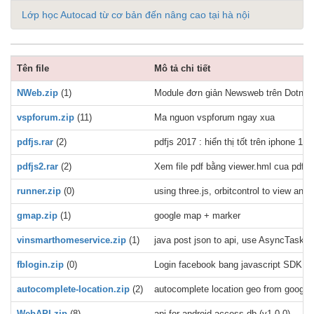
Lớp học Autocad từ cơ bản đến nâng cao tại hà nội
Tên file
Mô tả chi tiết
NWeb.zip
(1)
Module đơn giản Newsweb trên Dotnetn
vspforum.zip
(11)
Ma nguon vspforum ngay xua
pdfjs.rar
(2)
pdfjs 2017 : hiển thị tốt trên iphone 11,
pdfjs2.rar
(2)
Xem file pdf bằng viewer.hml cua pdfjs 
runner.zip
(0)
using three.js, orbitcontrol to view a
gmap.zip
(1)
google map + marker
vinsmarthomeservice.zip
(1)
java post json to api, use AsyncTask, e
fblogin.zip
(0)
Login facebook bang javascript SDK
autocomplete-location.zip
(2)
autocomplete location geo from google 
WebAPI.zip
(8)
api for android access db (v1.0.0)