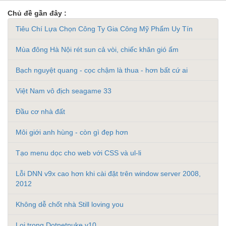
Chủ đề gần đây :
Tiêu Chí Lựa Chọn Công Ty Gia Công Mỹ Phẩm Uy Tín
Mùa đông Hà Nội rét sun cả vòi, chiếc khăn gió ấm
Bạch nguyệt quang - cọc chậm là thua - hơn bất cứ ai
Việt Nam vô địch seagame 33
Đầu cơ nhà đất
Môi giới anh hùng - còn gì đẹp hơn
Tạo menu dọc cho web với CSS và ul-li
Lỗi DNN v9x cao hơn khi cài đặt trên window server 2008,
2012
Không dễ chốt nhà Still loving you
Loi trong Dotnetnuke v10