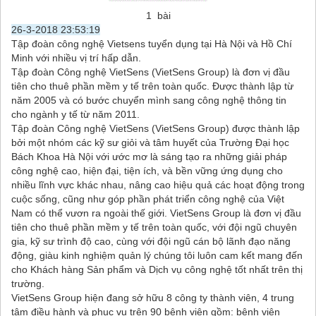
1 bài
26-3-2018 23:53:19
Tập đoàn công nghệ Vietsens tuyển dụng tại Hà Nội và Hồ Chí
Minh với nhiều vị trí hấp dẫn.
Tập đoàn Công nghệ VietSens (VietSens Group) là đơn vị đầu
tiên cho thuê phần mềm y tế trên toàn quốc. Được thành lập từ
năm 2005 và có bước chuyển mình sang công nghệ thông tin
cho ngành y tế từ năm 2011.
Tập đoàn Công nghệ VietSens (VietSens Group) được thành lập
bởi một nhóm các kỹ sư giỏi và tâm huyết của Trường Đại học
Bách Khoa Hà Nội với ước mơ là sáng tạo ra những giải pháp
công nghệ cao, hiện đại, tiện ích, và bền vững ứng dụng cho
nhiều lĩnh vực khác nhau, nâng cao hiệu quả các hoạt động trong
cuộc sống, cũng như góp phần phát triển công nghệ của Việt
Nam có thể vươn ra ngoài thế giới. VietSens Group là đơn vị đầu
tiên cho thuê phần mềm y tế trên toàn quốc, với đội ngũ chuyên
gia, kỹ sư trình độ cao, cùng với đội ngũ cán bộ lãnh đạo năng
động, giàu kinh nghiệm quản lý chúng tôi luôn cam kết mang đến
cho Khách hàng Sản phẩm và Dịch vụ công nghệ tốt nhất trên thị
trường.
VietSens Group hiện đang sở hữu 8 công ty thành viên, 4 trung
tâm điều hành và phục vụ trên 90 bệnh viện gồm: bệnh viện