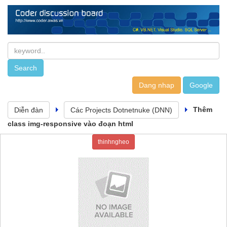
Dang nhap
Thêm
Diễn đàn
Các Projects Dotnetnuke (DNN)
class img-responsive vào đoạn html
thinhngheo