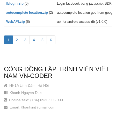
fblogin.zip
(0)
Login facebook bang javascript SDK
autocomplete-location.zip
(2)
autocomplete location geo from google 
WebAPI.zip
(8)
api for android access db (v1.0.0)
1
2
3
4
5
6
CỘNG ĐỒNG LẬP TRÌNH VIÊN VIỆT
NAM VN-CODER
HH1A Linh Đàm, Hà Nội
Khanh Nguyen Duc
Hotline/zalo: (+84) 0936 906 900
Email: Khanhjin@gmail.com