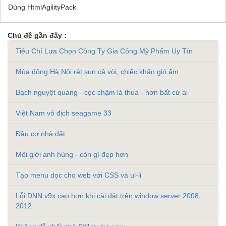
Dùng HtmlAgilityPack
Chủ đề gần đây :
Tiêu Chí Lựa Chọn Công Ty Gia Công Mỹ Phẩm Uy Tín
Mùa đông Hà Nội rét sun cả vòi, chiếc khăn gió ấm
Bạch nguyệt quang - cọc chậm là thua - hơn bất cứ ai
Việt Nam vô địch seagame 33
Đầu cơ nhà đất
Môi giới anh hùng - còn gì đẹp hơn
Tạo menu dọc cho web với CSS và ul-li
Lỗi DNN v9x cao hơn khi cài đặt trên window server 2008,
2012