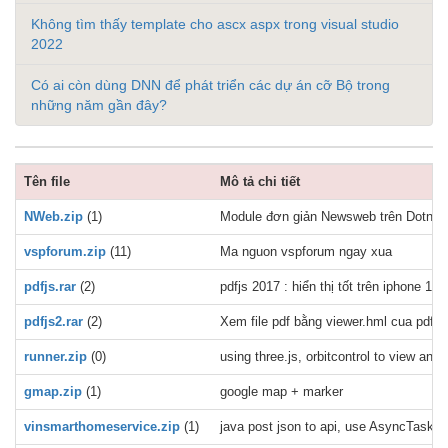
Không tìm thấy template cho ascx aspx trong visual studio
2022
Có ai còn dùng DNN để phát triển các dự án cỡ Bộ trong
những năm gần đây?
Tên file
Mô tả chi tiết
NWeb.zip
(1)
Module đơn giản Newsweb trên Dotnetn
vspforum.zip
(11)
Ma nguon vspforum ngay xua
pdfjs.rar
(2)
pdfjs 2017 : hiển thị tốt trên iphone 11,
pdfjs2.rar
(2)
Xem file pdf bằng viewer.hml cua pdfjs 
runner.zip
(0)
using three.js, orbitcontrol to view a
gmap.zip
(1)
google map + marker
vinsmarthomeservice.zip
(1)
java post json to api, use AsyncTask, e