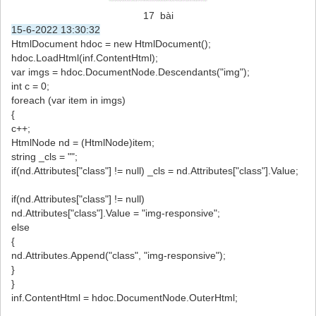
17 bài
15-6-2022 13:30:32
HtmlDocument hdoc = new HtmlDocument();
hdoc.LoadHtml(inf.ContentHtml);
var imgs = hdoc.DocumentNode.Descendants("img");
int c = 0;
foreach (var item in imgs)
{
c++;
HtmlNode nd = (HtmlNode)item;
string _cls = "";
if(nd.Attributes["class"] != null) _cls = nd.Attributes["class"].Value;
if(nd.Attributes["class"] != null)
nd.Attributes["class"].Value = "img-responsive";
else
{
nd.Attributes.Append("class", "img-responsive");
}
}
inf.ContentHtml = hdoc.DocumentNode.OuterHtml;