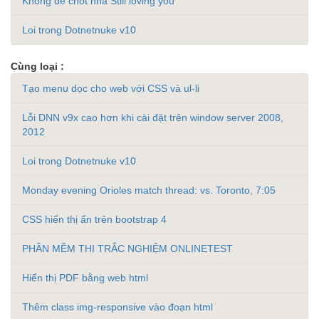
Không dễ chốt nhà Still loving you
Loi trong Dotnetnuke v10
Cùng loại :
Tạo menu dọc cho web với CSS và ul-li
Lỗi DNN v9x cao hơn khi cài đặt trên window server 2008,
2012
Loi trong Dotnetnuke v10
Monday evening Orioles match thread: vs. Toronto, 7:05
CSS hiển thị ẩn trên bootstrap 4
PHẦN MỀM THI TRẮC NGHIỆM ONLINETEST
Hiển thị PDF bằng web html
Thêm class img-responsive vào đoạn html