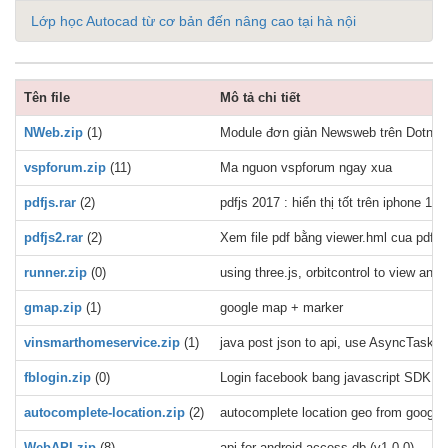
Lớp học Autocad từ cơ bản đến nâng cao tại hà nội
Tên file
Mô tả chi tiết
NWeb.zip
(1)
Module đơn giản Newsweb trên Dotnetn
vspforum.zip
(11)
Ma nguon vspforum ngay xua
pdfjs.rar
(2)
pdfjs 2017 : hiển thị tốt trên iphone 11,
pdfjs2.rar
(2)
Xem file pdf bằng viewer.hml cua pdfjs 
runner.zip
(0)
using three.js, orbitcontrol to view a
gmap.zip
(1)
google map + marker
vinsmarthomeservice.zip
(1)
java post json to api, use AsyncTask, e
fblogin.zip
(0)
Login facebook bang javascript SDK
autocomplete-location.zip
(2)
autocomplete location geo from google 
WebAPI.zip
(8)
api for android access db (v1.0.0)