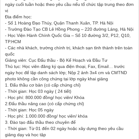
ngày cuối tuần hoặc theo yêu cầu nếu tổ chức tập trung theo đơn
vị
Địa điểm học:
- Số 1 Hoàng Đạo Thúy, Quận Thanh Xuân, TP. Hà Nội
- Trường Đào Tạo CB Lê Hồng Phong – 220 đường Láng, Hà Nội
- Học Viện Hành Chính Quốc Gia – Số 10 đường 3/2, P12, Q10,
TP.HCM
- Các nhà khách, trường chính trị, khách sạn tỉnh thành trên toàn
quốc
Giảng viên: Cục Đấu thầu - Bộ Kế Hoạch và Đầu Tư
Thủ tục: Học viên đăng ký qua điện thoại, Fax, Email… trước
ngày học để lập danh sách lớp; Nộp 2 ảnh 3x4 cm và CMTND
photo không cần công chứng tại lớp ngày khai giảng
1. Đấu thầu cơ bản (có cấp chứng chỉ)
- Thời gian: Học 03 ngày ( 24 tiết)
- Học phí: 800.000 đồng/ học viên/ Khóa
2.Đấu thầu nâng cao (có cấp chứng chỉ)
- Thời gian: Học 05 ngày
- Học phí: 1.000.000 đồng/ học viên/ khóa
3. Đào tạo đấu thầu theo chuyên để
- Thời gian: Từ 01 đến 02 ngày hoặc xây dựng theo yêu cầu
giảng dạy và học tập