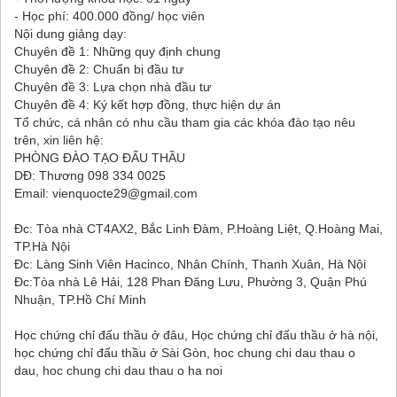
- Học phí: 400.000 đồng/ học viên
Nội dung giảng dạy:
Chuyên đề 1: Những quy định chung
Chuyên đề 2: Chuẩn bị đầu tư
Chuyên đề 3: Lựa chọn nhà đầu tư
Chuyên đề 4: Ký kết hợp đồng, thực hiện dự án
Tổ chức, cá nhân có nhu cầu tham gia các khóa đào tạo nêu
trên, xin liên hệ:
PHÒNG ĐÀO TẠO ĐẤU THẦU
DĐ: Thương 098 334 0025
Email: vienquocte29@gmail.com
Đc: Tòa nhà CT4AX2, Bắc Linh Đàm, P.Hoàng Liệt, Q.Hoàng Mai,
TP.Hà Nội
Đc: Làng Sinh Viên Hacinco, Nhân Chính, Thanh Xuân, Hà Nội
Đc:Tòa nhà Lê Hải, 128 Phan Đăng Lưu, Phường 3, Quận Phú
Nhuận, TP.Hồ Chí Minh
Học chứng chỉ đấu thầu ở đâu, Học chứng chỉ đấu thầu ở hà nội,
học chứng chỉ đấu thầu ở Sài Gòn, hoc chung chi dau thau o
dau, hoc chung chi dau thau o ha noi