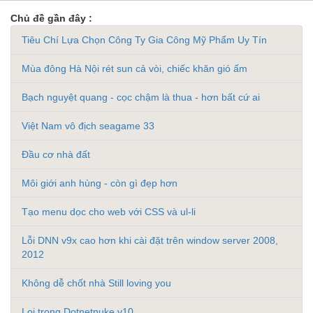
Chủ đề gần đây :
Tiêu Chí Lựa Chọn Công Ty Gia Công Mỹ Phẩm Uy Tín
Mùa đông Hà Nội rét sun cả vòi, chiếc khăn gió ấm
Bạch nguyệt quang - cọc chậm là thua - hơn bất cứ ai
Việt Nam vô địch seagame 33
Đầu cơ nhà đất
Môi giới anh hùng - còn gì đẹp hơn
Tạo menu dọc cho web với CSS và ul-li
Lỗi DNN v9x cao hơn khi cài đặt trên window server 2008,
2012
Không dễ chốt nhà Still loving you
Loi trong Dotnetnuke v10