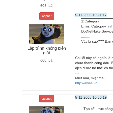
608 bài
5-11-2008 10:21:17
aspnet
1)Category
Error: CategoryTinTu
DotNetNuke.Service
.........
Vậy là sao??? Bạn 
Lập trình không biên
giới
Cái lỗi này có nghĩa là
608 bài
chưa thành công đâu. Bạ
dịch được nó mới có th
---
Miệt mài, miệt mài ...
http://awas.vn
5-11-2008 10:50:19
aspnet
- Tạo cấu trúc bảng