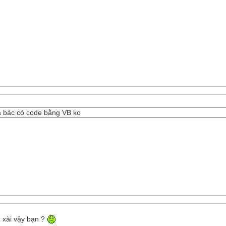
là bác có code bằng VB ko
ể xài vậy bạn ?