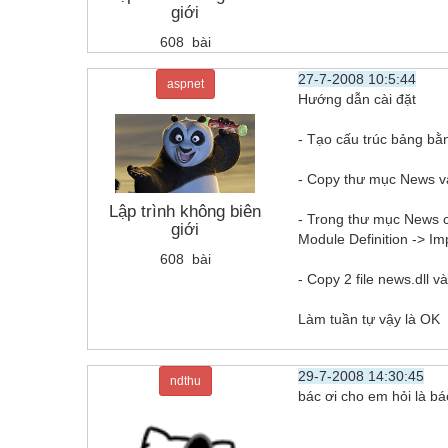
giới
608 bài
27-7-2008 10:5:44
aspnet
Hướng dẫn cài đặt
- Tạo cấu trúc bảng bằn
- Copy thư mục News v
Lập trình không biên
- Trong thư mục News có 
giới
Module Definition -> Im
608 bài
- Copy 2 file news.dll v
Làm tuần tự vậy là OK
29-7-2008 14:30:45
ndthu
bác ơi cho em hỏi là b