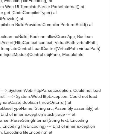
h, Encoding fileEncoding) at
tem.Web.UI.TemplateParser.ParseInternal() at
er.get_CodeCompilerType() at
Provider) at
lation.BuildProvidersCompiler.PerformBuild() at
Boolean noBuild, Boolean allowCrossApp, Boolean
sert(HttpContext context, VirtualPath virtualPath,
emplateControl.LoadControl(VirtualPath virtualPath)
in.InjectModule(Control objPane, ModuleInfo
 ---> System.Web.HttpParseException: Could not load
st'. ---> System.Web.HttpException: Could not load
ignoreCase, Boolean throwOnError) at
leBaseTypeName, String src, Assembly assembly) at
nd of inner exception stack trace --- at
er.ParseStringInternal(String text, Encoding
, Encoding fileEncoding) --- End of inner exception
h, Encoding fileEncoding) at