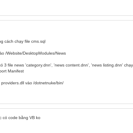
g cách chạy file cms.sql
ào /Website/DesktopModules/News
3 file news 'category.dnn', 'news content.dnn', 'news listing.dnn' chạy
port Manifest
à providers.dll vào /dotnetnuke/bin/
ác có code bằng VB ko