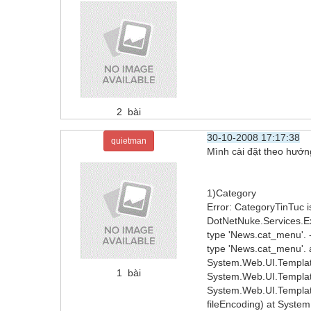
2 bài
30-10-2008 17:17:38
quietman
Mình cài đặt theo hướng 
1)Category
Error: CategoryTinTuc is
DotNetNuke.Services.Ex
type 'News.cat_menu'. 
type 'News.cat_menu'.
System.Web.UI.Template
1 bài
System.Web.UI.TemplateP
System.Web.UI.Template
fileEncoding) at System