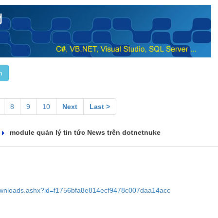
8
9
10
Next
Last >
module quản lý tin tức News trên dotnetnuke
downloads.ashx?id=f1756bfa8e814ecf9478c007daa14acc