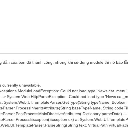
dẫn của bạn đã thành công, nhưng khi sử dụng module thì nó báo lỗ
 currently unavailable.
ceptions.ModuleLoadException: Could not load type 'News.cat_menu'.
---> System.Web.HttpParseException: Could not load type 'News.cat_m
 at System.Web.UI.TemplateParser.GetType(String typeName, Boolean 
Parser.ProcessInheritsAttribute(String baseTypeName, String codeFi
arser.PostProcessMainDirectiveAttributes(IDictionary parseData) --- E
Parser.ProcessException(Exception ex) at System.Web.UI.TemplatePars
.Web.UI.TemplateParser.ParseString(String text, VirtualPath virtualPath