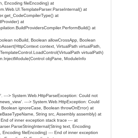
h, Encoding fileEncoding) at
tem.Web.UI.TemplateParser.ParseInternal() at
er.get_CodeCompilerType() at
Provider) at
lation.BuildProvidersCompiler.PerformBuild() at
Boolean noBuild, Boolean allowCrossApp, Boolean
sert(HttpContext context, VirtualPath virtualPath,
emplateControl.LoadControl(VirtualPath virtualPath)
in.InjectModule(Control objPane, ModuleInfo
. ---> System.Web.HttpParseException: Could not
.news_view'. ---> System.Web.HttpException: Could
 Boolean ignoreCase, Boolean throwOnError) at
leBaseTypeName, String src, Assembly assembly) at
nd of inner exception stack trace --- at
er.ParseStringInternal(String text, Encoding
, Encoding fileEncoding) --- End of inner exception