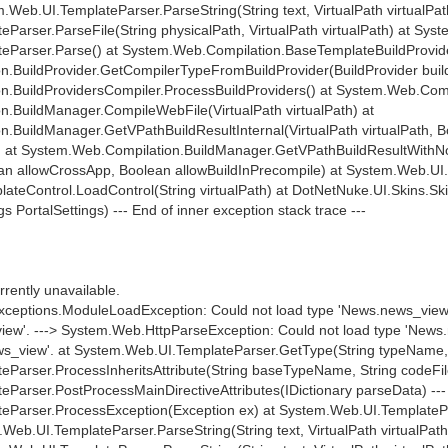
em.Web.UI.TemplateParser.ParseString(String text, VirtualPath virtualPat
arser.ParseFile(String physicalPath, VirtualPath virtualPath) at Sys
eParser.Parse() at System.Web.Compilation.BaseTemplateBuildProvid
.BuildProvider.GetCompilerTypeFromBuildProvider(BuildProvider build
.BuildProvidersCompiler.ProcessBuildProviders() at System.Web.Compi
.BuildManager.CompileWebFile(VirtualPath virtualPath) at
.BuildManager.GetVPathBuildResultInternal(VirtualPath virtualPath, 
) at System.Web.Compilation.BuildManager.GetVPathBuildResultWithNoAs
an allowCrossApp, Boolean allowBuildInPrecompile) at System.Web.UI.T
ateControl.LoadControl(String virtualPath) at DotNetNuke.UI.Skins.Sk
s PortalSettings) --- End of inner exception stack trace ---
rrently unavailable.
ceptions.ModuleLoadException: Could not load type 'News.news_view'
iew'. ---> System.Web.HttpParseException: Could not load type 'News
ws_view'. at System.Web.UI.TemplateParser.GetType(String typeName,
Parser.ProcessInheritsAttribute(String baseTypeName, String codeFi
arser.PostProcessMainDirectiveAttributes(IDictionary parseData) --- E
Parser.ProcessException(Exception ex) at System.Web.UI.TemplatePars
.Web.UI.TemplateParser.ParseString(String text, VirtualPath virtualPath