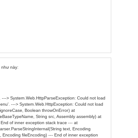
i như này:
 ---> System.Web.HttpParseException: Could not load
enu'. ---> System.Web.HttpException: Could not load
ignoreCase, Boolean throwOnError) at
leBaseTypeName, String src, Assembly assembly) at
nd of inner exception stack trace --- at
er.ParseStringInternal(String text, Encoding
, Encoding fileEncoding) --- End of inner exception