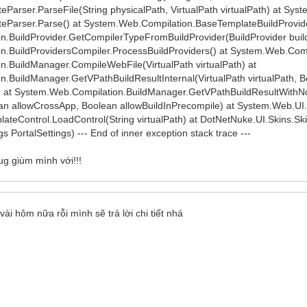
arser.ParseFile(String physicalPath, VirtualPath virtualPath) at Sys
eParser.Parse() at System.Web.Compilation.BaseTemplateBuildProvid
.BuildProvider.GetCompilerTypeFromBuildProvider(BuildProvider build
.BuildProvidersCompiler.ProcessBuildProviders() at System.Web.Compi
.BuildManager.CompileWebFile(VirtualPath virtualPath) at
.BuildManager.GetVPathBuildResultInternal(VirtualPath virtualPath, 
) at System.Web.Compilation.BuildManager.GetVPathBuildResultWithNoAs
an allowCrossApp, Boolean allowBuildInPrecompile) at System.Web.UI.T
ateControl.LoadControl(String virtualPath) at DotNetNuke.UI.Skins.Sk
s PortalSettings) --- End of inner exception stack trace ---
g giùm mình với!!!
i hôm nữa rỗi mình sẽ trả lời chi tiết nhá