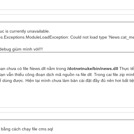
c is currently unavailable.
s.Exceptions.ModuleLoadException: Could not load type 'News.cat_men
debug giùm mình với!!!
 bạn chưa có file News.dll nằm trong
/dotnetnuke/bin/news.dll
Thực tế 
n vẫn thiếu công đoạn dịch mã nguồn ra file dll. Trong cai file zip mì
ể dùng được. Hiện tại mình chưa làm bản cài đặt đầy đủ nên hơi bất ti
 bằng cách chạy file cms.sql