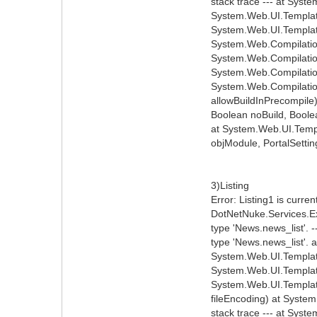
stack trace --- at Syst
System.Web.UI.TemplateP
System.Web.UI.Templat
System.Web.Compilation
System.Web.Compilation
System.Web.Compilation
System.Web.Compilation
allowBuildInPrecompile
Boolean noBuild, Boole
at System.Web.UI.Templ
objModule, PortalSetting
3)Listing
Error: Listing1 is curren
DotNetNuke.Services.Ex
type 'News.news_list'. 
type 'News.news_list'.
System.Web.UI.Template
System.Web.UI.TemplateP
System.Web.UI.Template
fileEncoding) at System
stack trace --- at Syst