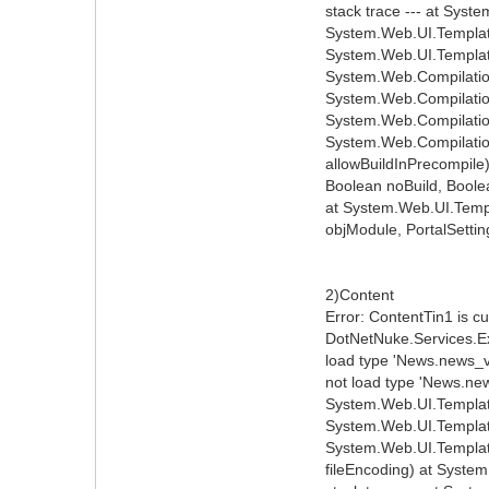
stack trace --- at Syst
System.Web.UI.TemplateP
System.Web.UI.Templat
System.Web.Compilation
System.Web.Compilation
System.Web.Compilation
System.Web.Compilation
allowBuildInPrecompile
Boolean noBuild, Boole
at System.Web.UI.Templ
objModule, PortalSetting
2)Content
Error: ContentTin1 is cu
DotNetNuke.Services.Ex
load type 'News.news_v
not load type 'News.ne
System.Web.UI.Template
System.Web.UI.TemplateP
System.Web.UI.Template
fileEncoding) at System