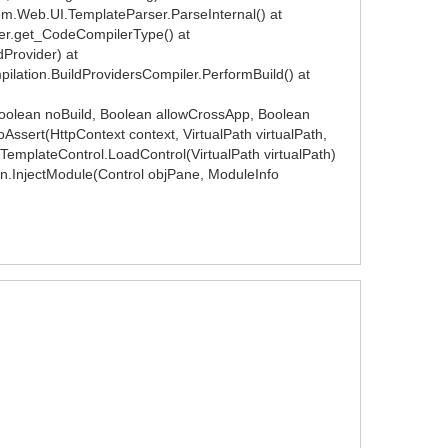
tem.Web.UI.TemplateParser.ParseInternal() at
er.get_CodeCompilerType() at
Provider) at
lation.BuildProvidersCompiler.PerformBuild() at
Boolean noBuild, Boolean allowCrossApp, Boolean
sert(HttpContext context, VirtualPath virtualPath,
emplateControl.LoadControl(VirtualPath virtualPath)
in.InjectModule(Control objPane, ModuleInfo