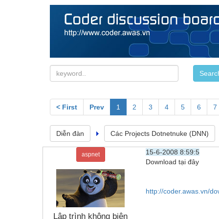
< First
Prev
1
2
3
4
5
6
7
Diễn đàn
Các Projects Dotnetnuke (DNN)
15-6-2008 8:59:5
aspnet
Download tại đây
http://coder.awas.vn/
Lập trình không biên