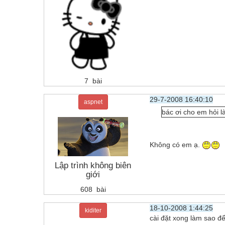
7 bài
29-7-2008 16:40:10
aspnet
bác ơi cho em hỏi 
Không có em ạ.
Lập trình không biên
giới
608 bài
18-10-2008 1:44:25
kiditer
cài đặt xong làm sao đ