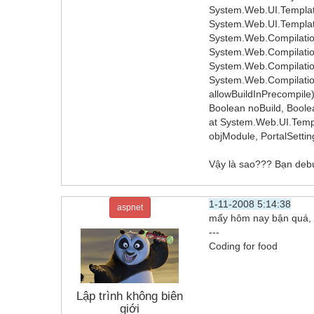
System.Web.UI.TemplateP
System.Web.UI.Templat
System.Web.Compilation
System.Web.Compilation
System.Web.Compilation
System.Web.Compilation
allowBuildInPrecompile
Boolean noBuild, Boole
at System.Web.UI.Templ
objModule, PortalSetting
Vậy là sao??? Bạn debu
1-11-2008 5:14:38
aspnet
mấy hôm nay bận quá, và
---
Coding for food
Lập trình không biên
giới