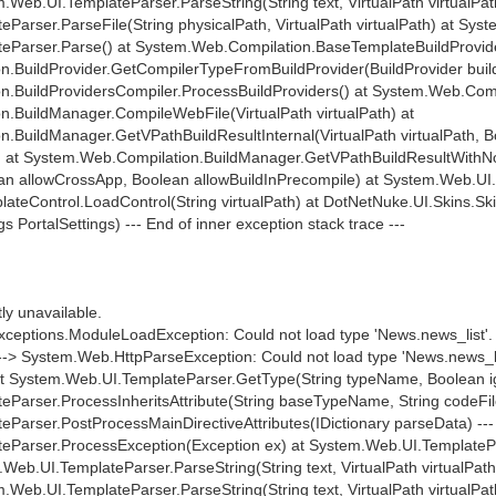
em.Web.UI.TemplateParser.ParseString(String text, VirtualPath virtualPat
arser.ParseFile(String physicalPath, VirtualPath virtualPath) at Sys
eParser.Parse() at System.Web.Compilation.BaseTemplateBuildProvid
.BuildProvider.GetCompilerTypeFromBuildProvider(BuildProvider build
.BuildProvidersCompiler.ProcessBuildProviders() at System.Web.Compi
.BuildManager.CompileWebFile(VirtualPath virtualPath) at
.BuildManager.GetVPathBuildResultInternal(VirtualPath virtualPath, 
) at System.Web.Compilation.BuildManager.GetVPathBuildResultWithNoAs
an allowCrossApp, Boolean allowBuildInPrecompile) at System.Web.UI.T
ateControl.LoadControl(String virtualPath) at DotNetNuke.UI.Skins.Sk
s PortalSettings) --- End of inner exception stack trace ---
tly unavailable.
ceptions.ModuleLoadException: Could not load type 'News.news_list'.
---> System.Web.HttpParseException: Could not load type 'News.news_li
 at System.Web.UI.TemplateParser.GetType(String typeName, Boolean 
Parser.ProcessInheritsAttribute(String baseTypeName, String codeFi
arser.PostProcessMainDirectiveAttributes(IDictionary parseData) --- E
Parser.ProcessException(Exception ex) at System.Web.UI.TemplatePars
.Web.UI.TemplateParser.ParseString(String text, VirtualPath virtualPath
em.Web.UI.TemplateParser.ParseString(String text, VirtualPath virtualPat