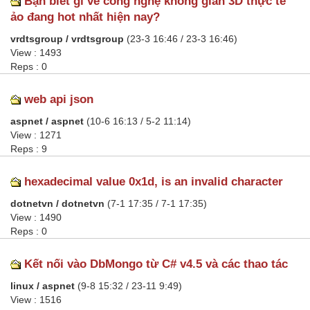
Bạn biết gì về công nghệ không gian 3D thực tế
ảo đang hot nhất hiện nay?
vrdtsgroup / vrdtsgroup
(23-3 16:46 / 23-3 16:46)
View : 1493
Reps : 0
web api json
aspnet / aspnet
(10-6 16:13 / 5-2 11:14)
View : 1271
Reps : 9
hexadecimal value 0x1d, is an invalid character
dotnetvn / dotnetvn
(7-1 17:35 / 7-1 17:35)
View : 1490
Reps : 0
Kết nối vào DbMongo từ C# v4.5 và các thao tác
linux / aspnet
(9-8 15:32 / 23-11 9:49)
View : 1516