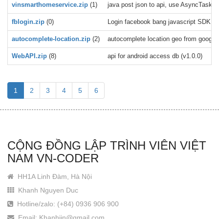
vinsmarthomeservice.zip
(1)
java post json to api, use AsyncTask, e
fblogin.zip
(0)
Login facebook bang javascript SDK
autocomplete-location.zip
(2)
autocomplete location geo from google 
WebAPI.zip
(8)
api for android access db (v1.0.0)
1
2
3
4
5
6
CỘNG ĐỒNG LẬP TRÌNH VIÊN VIỆT
NAM VN-CODER
HH1A Linh Đàm, Hà Nội
Khanh Nguyen Duc
Hotline/zalo: (+84) 0936 906 900
Email: Khanhjin@gmail.com