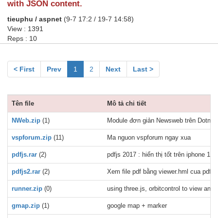
with JSON content.
tieuphu / aspnet
(9-7 17:2 / 19-7 14:58)
View : 1391
Reps : 10
< First
Prev
1
2
Next
Last >
Tên file
Mô tả chi tiết
NWeb.zip
(1)
Module đơn giản Newsweb trên Dotnetn
vspforum.zip
(11)
Ma nguon vspforum ngay xua
pdfjs.rar
(2)
pdfjs 2017 : hiển thị tốt trên iphone 11,
pdfjs2.rar
(2)
Xem file pdf bằng viewer.hml cua pdfjs 
runner.zip
(0)
using three.js, orbitcontrol to view a
gmap.zip
(1)
google map + marker