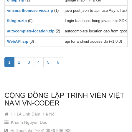
gmap.zip
(1)
google map + marker
vinsmarthomeservice.zip
(1)
java post json to api, use AsyncTask, e
fblogin.zip
(0)
Login facebook bang javascript SDK
autocomplete-location.zip
(2)
autocomplete location geo from google 
WebAPI.zip
(8)
api for android access db (v1.0.0)
1
2
3
4
5
6
CỘNG ĐỒNG LẬP TRÌNH VIÊN VIỆT
NAM VN-CODER
HH1A Linh Đàm, Hà Nội
Khanh Nguyen Duc
Hotline/zalo: (+84) 0936 906 900