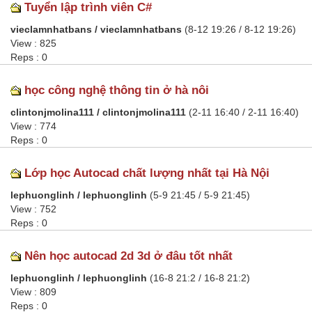
Tuyển lập trình viên C#
vieclamnhatbans / vieclamnhatbans
(8-12 19:26 / 8-12 19:26)
View : 825
Reps : 0
học công nghệ thông tin ở hà nôi
clintonjmolina111 / clintonjmolina111
(2-11 16:40 / 2-11 16:40)
View : 774
Reps : 0
Lớp học Autocad chất lượng nhất tại Hà Nội
lephuonglinh / lephuonglinh
(5-9 21:45 / 5-9 21:45)
View : 752
Reps : 0
Nên học autocad 2d 3d ở đâu tốt nhất
lephuonglinh / lephuonglinh
(16-8 21:2 / 16-8 21:2)
View : 809
Reps : 0