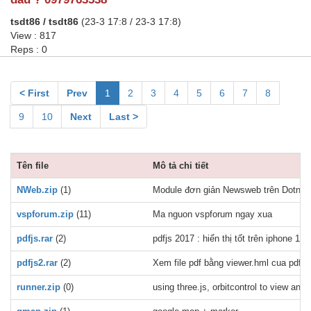
tsdt86 / tsdt86
(23-3 17:8 / 23-3 17:8)
View : 817
Reps : 0
< First
Prev
1
2
3
4
5
6
7
8
9
10
Next
Last >
Tên file
Mô tả chi tiết
NWeb.zip
(1)
Module đơn giản Newsweb trên Dotnetn
vspforum.zip
(11)
Ma nguon vspforum ngay xua
pdfjs.rar
(2)
pdfjs 2017 : hiển thị tốt trên iphone 11,
pdfjs2.rar
(2)
Xem file pdf bằng viewer.hml cua pdfjs 
runner.zip
(0)
using three.js, orbitcontrol to view a