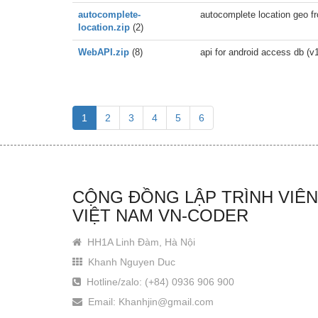
autocomplete-
autocomplete location geo fr
location.zip
(2)
WebAPI.zip
(8)
api for android access db (v1
1
2
3
4
5
6
CỘNG ĐỒNG LẬP TRÌNH VIÊN
VIỆT NAM VN-CODER
HH1A Linh Đàm, Hà Nội
Khanh Nguyen Duc
Hotline/zalo: (+84) 0936 906 900
Email: Khanhjin@gmail.com