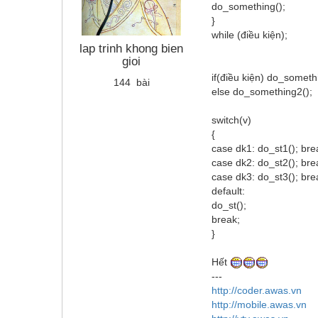
do_something();
}
while (điều kiện);
lap trinh khong bien
gioi
if(điều kiện) do_someth
144 bài
else do_something2();
switch(v)
{
case dk1: do_st1(); bre
case dk2: do_st2(); bre
case dk3: do_st3(); bre
default:
do_st();
break;
}
Hết
---
http://coder.awas.vn
http://mobile.awas.vn