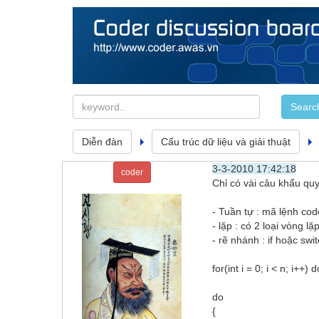
Diễn đàn
Cấu trúc dữ liệu và giải thuật
3-3-2010 17:42:18
coder
Chỉ có vài câu khẩu quy
- Tuần tự : mã lệnh cod
- lặp : có 2 loại vòng lặp
- rẽ nhánh : if hoặc swi
for(int i = 0; i < n; i++)
do
{