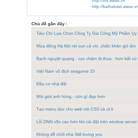
http://vtv.awas.vn
http://baihatviet.awas.v
Chủ đề gần đây :
Tiêu Chí Lựa Chọn Công Ty Gia Công Mỹ Phẩm Uy 
Mùa đông Hà Nội rét sun cả vòi, chiếc khăn gió ấm
Bạch nguyệt quang - cọc chậm là thua - hơn bất cứ 
Việt Nam vô địch seagame 33
Đầu cơ nhà đất
Môi giới anh hùng - còn gì đẹp hơn
Tạo menu dọc cho web với CSS và ul-li
Lỗi DNN v9x cao hơn khi cài đặt trên window serve
Không dễ chốt nhà Still loving you