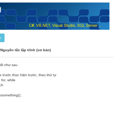
Nguyên tắc lập trình (cơ bản)
ết như sau :
e trước thực hiện trước, theo thứ tự
 for, while
tch
 dosomething();