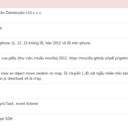
ên Dotnetnuke v10.x.x.x
a
n iphone 11, 12, 13 không lỗi, bản 2012 sẽ lỗi trên iphone
 cua pdfjs (thư viện chuẩn mozilla) 2012. https://mozilla.github.io/pdf.js/get
 to view an object move random on map. Di chuyển 1 đồ vật ngẫu nhiên trên b
n js download về là chạy
syncTask, event listener
ript SDK