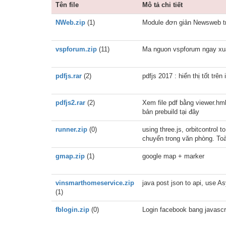
Tên file
Mô tả chi tiết
NWeb.zip
(1)
Module đơn giản Newsweb tr
vspforum.zip
(11)
Ma nguon vspforum ngay xu
pdfjs.rar
(2)
pdfjs 2017 : hiển thị tốt trê
pdfjs2.rar
(2)
Xem file pdf bằng viewer.hml
bản prebuild tại đây
runner.zip
(0)
using three.js, orbitcontrol
chuyển trong văn phòng. Toà
gmap.zip
(1)
google map + marker
vinsmarthomeservice.zip
java post json to api, use A
(1)
fblogin.zip
(0)
Login facebook bang javasc