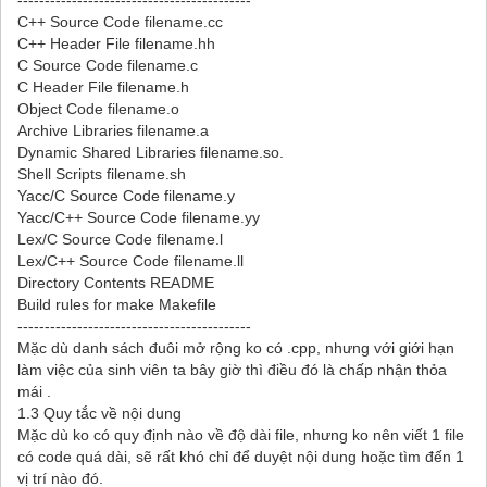
-------------------------------------------
C++ Source Code filename.cc
C++ Header File filename.hh
C Source Code filename.c
C Header File filename.h
Object Code filename.o
Archive Libraries filename.a
Dynamic Shared Libraries filename.so.
Shell Scripts filename.sh
Yacc/C Source Code filename.y
Yacc/C++ Source Code filename.yy
Lex/C Source Code filename.l
Lex/C++ Source Code filename.ll
Directory Contents README
Build rules for make Makefile
-------------------------------------------
Mặc dù danh sách đuôi mở rộng ko có .cpp, nhưng với giới hạn
làm việc của sinh viên ta bây giờ thì điều đó là chấp nhận thỏa
mái .
1.3 Quy tắc về nội dung
Mặc dù ko có quy định nào về độ dài file, nhưng ko nên viết 1 file
có code quá dài, sẽ rất khó chỉ để duyệt nội dung hoặc tìm đến 1
vị trí nào đó.