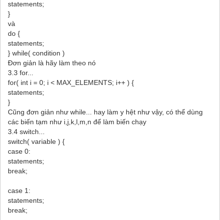
statements;
}
và
do {
statements;
} while( condition )
Đơn giản là hãy làm theo nó
3.3 for...
for( int i = 0; i < MAX_ELEMENTS; i++ ) {
statements;
}
Cũng đơn giản như while... hay làm y hệt như vậy, có thể dùng
các biến tạm như i,j,k,l,m,n để làm biến chạy
3.4 switch...
switch( variable ) {
case 0:
statements;
break;
case 1:
statements;
break;