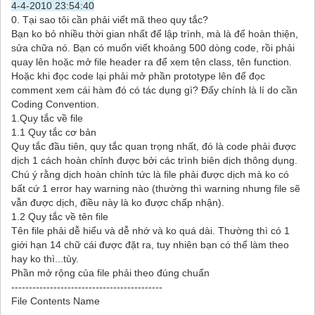
4-4-2010 23:54:40
0. Tại sao tôi cần phải viết mã theo quy tắc?
Bạn ko bỏ nhiều thời gian nhất để lập trình, mà là để hoàn thiện,
sửa chữa nó. Bạn có muốn viết khoảng 500 dòng code, rồi phải
quay lên hoặc mở file header ra để xem tên class, tên function.
Hoặc khi đọc code lại phải mở phần prototype lên để đọc
comment xem cái hàm đó có tác dụng gì? Đấy chính là lí do cần
Coding Convention.
1.Quy tắc về file
1.1 Quy tắc cơ bản
Quy tắc đầu tiên, quy tắc quan trọng nhất, đó là code phải được
dịch 1 cách hoàn chỉnh được bởi các trình biên dịch thông dụng.
Chú ý rằng dịch hoàn chỉnh tức là file phải được dịch mà ko có
bất cứ 1 error hay warning nào (thường thì warning nhưng file sẽ
vẫn được dịch, điều này là ko được chấp nhận).
1.2 Quy tắc về tên file
Tên file phải dễ hiểu và dễ nhớ và ko quá dài. Thường thì có 1
giới hạn 14 chữ cái được đặt ra, tuy nhiên bạn có thể làm theo
hay ko thì...tùy.
Phần mở rộng của file phải theo đúng chuẩn
-------------------------------------------
File Contents Name