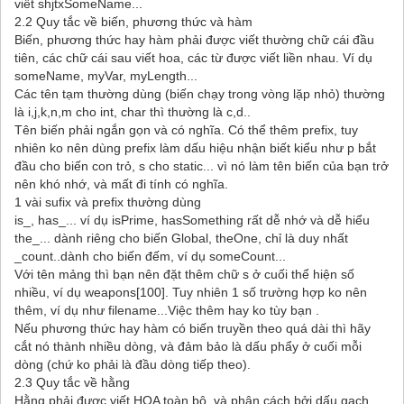
viết shjtxSomeName...
2.2 Quy tắc về biến, phương thức và hàm
Biến, phương thức hay hàm phải được viết thường chữ cái đầu
tiên, các chữ cái sau viết hoa, các từ được viết liền nhau. Ví dụ
someName, myVar, myLength...
Các tên tạm thường dùng (biến chạy trong vòng lặp nhỏ) thường
là i,j,k,n,m cho int, char thì thường là c,d..
Tên biến phải ngắn gọn và có nghĩa. Có thể thêm prefix, tuy
nhiên ko nên dùng prefix làm dấu hiệu nhận biết kiểu như p bắt
đầu cho biến con trỏ, s cho static... vì nó làm tên biến của bạn trở
nên khó nhớ, và mất đi tính có nghĩa.
1 vài sufix và prefix thường dùng
is_, has_... ví dụ isPrime, hasSomething rất dễ nhớ và dễ hiểu
the_... dành riêng cho biến Global, theOne, chỉ là duy nhất
_count..dành cho biến đếm, ví dụ someCount...
Với tên mảng thì bạn nên đặt thêm chữ s ở cuối thể hiện số
nhiều, ví dụ weapons[100]. Tuy nhiên 1 số trường hợp ko nên
thêm, ví dụ như filename...Việc thêm hay ko tùy bạn .
Nếu phương thức hay hàm có biến truyền theo quá dài thì hãy
cắt nó thành nhiều dòng, và đảm bảo là dấu phẩy ở cuối mỗi
dòng (chứ ko phải là đầu dòng tiếp theo).
2.3 Quy tắc về hằng
Hằng phải được viết HOA toàn bộ, và phân cách bởi dấu gạch