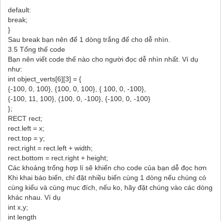
default:
break;
}
Sau break bạn nên để 1 dòng trắng để cho dễ nhìn.
3.5 Tổng thế code
Bạn nên viết code thế nào cho người đọc dễ nhìn nhất. Ví dụ
như:
int object_verts[6][3] = {
{-100, 0, 100}, {100, 0, 100}, { 100, 0, -100},
{-100, 11, 100}, (100, 0, -100}, {-100, 0, -100}
};
RECT rect;
rect.left = x;
rect.top = y;
rect.right = rect.left + width;
rect.bottom = rect.right + height;
Các khoảng trống hợp lí sẽ khiến cho code của bạn dễ đọc hơn
Khi khai báo biến, chỉ đặt nhiều biến cùng 1 dòng nếu chúng có
cùng kiểu và cùng mục đích, nếu ko, hãy đặt chúng vào các dòng
khác nhau. Ví dụ
int x,y;
int length