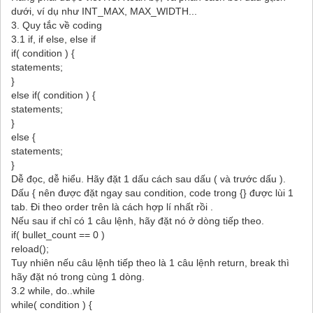
dưới, ví dụ như INT_MAX, MAX_WIDTH...
3. Quy tắc về coding
3.1 if, if else, else if
if( condition ) {
statements;
}
else if( condition ) {
statements;
}
else {
statements;
}
Dễ đọc, dễ hiểu. Hãy đặt 1 dấu cách sau dấu ( và trước dấu ).
Dấu { nên được đặt ngay sau condition, code trong {} được lùi 1
tab. Đi theo order trên là cách hợp lí nhất rồi .
Nếu sau if chỉ có 1 câu lệnh, hãy đặt nó ở dòng tiếp theo.
if( bullet_count == 0 )
reload();
Tuy nhiên nếu câu lệnh tiếp theo là 1 câu lệnh return, break thì
hãy đặt nó trong cùng 1 dòng.
3.2 while, do..while
while( condition ) {