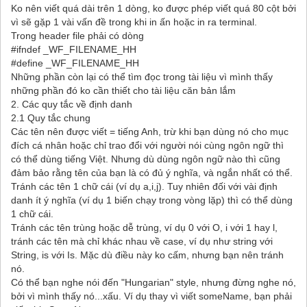
Ko nên viết quá dài trên 1 dòng, ko được phép viết quá 80 cột bởi
vì sẽ gặp 1 vài vấn đề trong khi in ấn hoặc in ra terminal.
Trong header file phải có dòng
#ifndef _WF_FILENAME_HH
#define _WF_FILENAME_HH
Những phần còn lại có thể tìm đọc trong tài liệu vì mình thấy
những phần đó ko cần thiết cho tài liệu căn bản lắm
2. Các quy tắc về định danh
2.1 Quy tắc chung
Các tên nên được viết = tiếng Anh, trừ khi bạn dùng nó cho mục
đích cá nhân hoặc chỉ trao đổi với người nói cùng ngôn ngữ thì
có thể dùng tiếng Việt. Nhưng dù dùng ngôn ngữ nào thì cũng
đảm bảo rằng tên của bạn là có đủ ý nghĩa, và ngắn nhất có thể.
Tránh các tên 1 chữ cái (ví dụ a,i,j). Tuy nhiên đối với vài định
danh ít ý nghĩa (ví dụ 1 biến chạy trong vòng lặp) thì có thể dùng
1 chữ cái.
Tránh các tên trùng hoặc dễ trùng, ví dụ 0 với O, i với 1 hay l,
tránh các tên mà chỉ khác nhau về case, ví dụ như string với
String, is với Is. Mặc dù điều này ko cấm, nhưng bạn nên tránh
nó.
Có thể bạn nghe nói đến "Hungarian" style, nhưng đừng nghe nó,
bởi vì mình thấy nó...xấu. Ví dụ thay vì viết someName, bạn phải