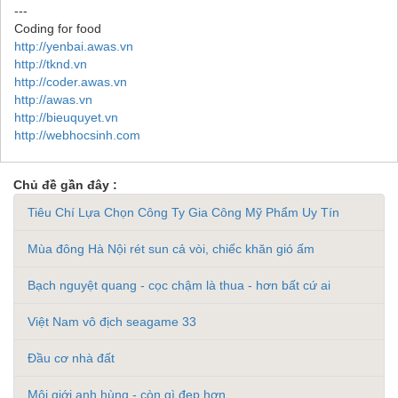
---
Coding for food
http://yenbai.awas.vn
http://tknd.vn
http://coder.awas.vn
http://awas.vn
http://bieuquyet.vn
http://webhocsinh.com
Chủ đề gần đây :
Tiêu Chí Lựa Chọn Công Ty Gia Công Mỹ Phẩm Uy Tín
Mùa đông Hà Nội rét sun cả vòi, chiếc khăn gió ấm
Bạch nguyệt quang - cọc chậm là thua - hơn bất cứ ai
Việt Nam vô địch seagame 33
Đầu cơ nhà đất
Môi giới anh hùng - còn gì đẹp hơn