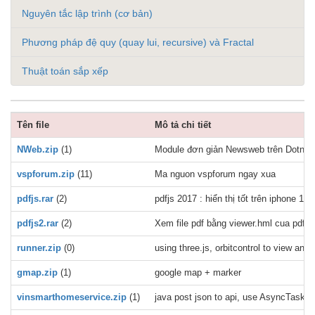
Nguyên tắc lập trình (cơ bản)
Phương pháp đệ quy (quay lui, recursive) và Fractal
Thuật toán sắp xếp
Tên file
Mô tả chi tiết
NWeb.zip
(1)
Module đơn giản Newsweb trên Dotnetn
vspforum.zip
(11)
Ma nguon vspforum ngay xua
pdfjs.rar
(2)
pdfjs 2017 : hiển thị tốt trên iphone 11,
pdfjs2.rar
(2)
Xem file pdf bằng viewer.hml cua pdfjs 
runner.zip
(0)
using three.js, orbitcontrol to view a
gmap.zip
(1)
google map + marker
vinsmarthomeservice.zip
(1)
java post json to api, use AsyncTask, e