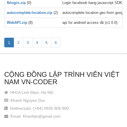
fblogin.zip
(0)
Login facebook bang javascript SDK
autocomplete-location.zip
(2)
autocomplete location geo from google 
WebAPI.zip
(8)
api for android access db (v1.0.0)
1
2
3
4
5
6
CỘNG ĐỒNG LẬP TRÌNH VIÊN VIỆT
NAM VN-CODER
HH1A Linh Đàm, Hà Nội
Khanh Nguyen Duc
Hotline/zalo: (+84) 0936 906 900
Email: Khanhjin@gmail.com